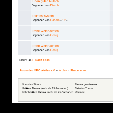
Einen guten Rutsch...
Begonnen von
Diesch
Zeitmesssystem
Begonnen von
Gasolin
«
1
2
»
Frohe Weihnachten
Begonnen von
Georg
Frohe Weihnachten
Begonnen von
Georg
Seiten: [
1
]
2
Nach oben
Forum des MRC Weiden e.V.
»
Archiv
»
Plauderecke
Normales Thema
Thema geschlossen
Hei�es Thema (mehr als 15 Antworten)
Fixiertes Thema
Sehr hei�es Thema (mehr als 25 Antworten)
Umfrage