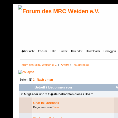
�bersicht
Forum
Hilfe
Suche
Kalender
Downloads
Einloggen
Forum des MRC Weiden e.V.
»
Archiv
»
Plauderecke
Seiten: [
1
]
2
Nach unten
Betreff
/
Begonnen von
A
0 Mitglieder und 2 G�ste betrachten dieses Board.
Chat in Facebook
Begonnen von
Diesch