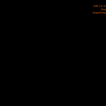
SMF 2.0.1
Simp
SimplePorta