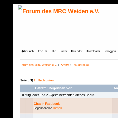
�bersicht
Forum
Hilfe
Suche
Kalender
Downloads
Einloggen
Forum des MRC Weiden e.V.
»
Archiv
»
Plauderecke
Seiten: [
1
]
2
Nach unten
Betreff
/
Begonnen von
An
0 Mitglieder und 2 G�ste betrachten dieses Board.
Chat in Facebook
Begonnen von
Diesch