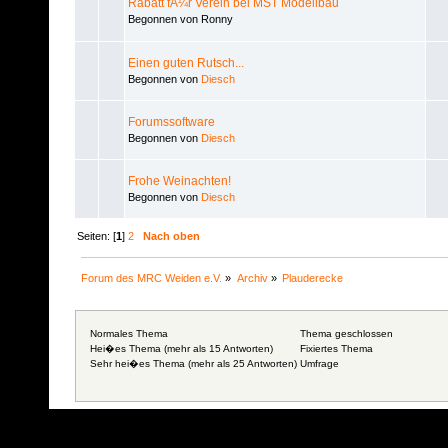
Rabatt fÃ¼r Verein bei MST Modellbau
Begonnen von Ronny
Einen guten Rutsch...
Begonnen von
Diesch
Forumssoftware
Begonnen von
Diesch
Frohe Weinachten!
Begonnen von
Diesch
Seiten: [
1
]
2
Nach oben
Forum des MRC Weiden e.V.
»
Archiv
»
Plauderecke
Normales Thema
Thema geschlossen
Hei�es Thema (mehr als 15 Antworten)
Fixiertes Thema
Sehr hei�es Thema (mehr als 25 Antworten)
Umfrage