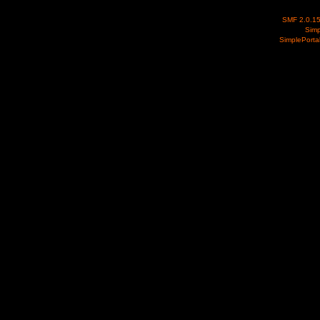
SMF 2.0.1
Simp
SimplePorta