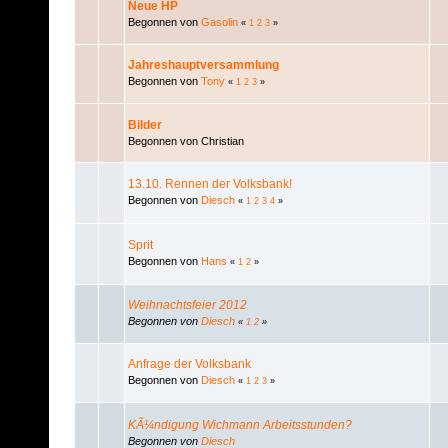
Neue HP
Begonnen von
Gasolin
«
1
2
3
»
Jahreshauptversammlung
Begonnen von
Tony
«
1
2
3
»
Bilder
Begonnen von Christian
13.10. Rennen der Volksbank!
Begonnen von
Diesch
«
1
2
3
4
»
Sprit
Begonnen von
Hans
«
1
2
»
Weihnachtsfeier 2012
Begonnen von
Diesch
«
1
2
»
Anfrage der Volksbank
Begonnen von
Diesch
«
1
2
3
»
KÃ¼ndigung Wichmann Arbeitsstunden?
Begonnen von
Diesch