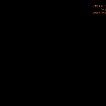
SMF 2.0.1
Simp
SimplePorta