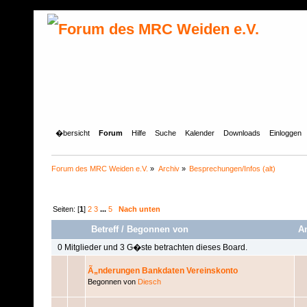
�bersicht
Forum
Hilfe
Suche
Kalender
Downloads
Einloggen
Forum des MRC Weiden e.V.
»
Archiv
»
Besprechungen/Infos (alt)
Seiten: [
1
]
2
3
...
5
Nach unten
Betreff
/
Begonnen von
A
0 Mitglieder und 3 G�ste betrachten dieses Board.
Ã„nderungen Bankdaten Vereinskonto
Begonnen von
Diesch