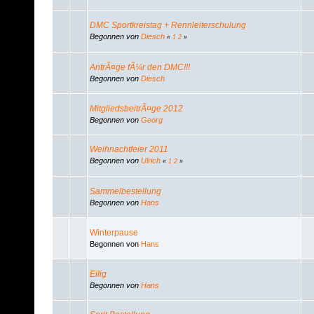
DMC Sportkreistag + Rennleiterschulung
Begonnen von
Diesch
«
1
2
»
AntrÃ¤ge fÃ¼r den DMC!!!
Begonnen von
Diesch
MitgliedsbeitrÃ¤ge 2012
Begonnen von
Georg
Weihnachtfeier 2011
Begonnen von
Ulrich
«
1
2
»
Sammelbestellung
Begonnen von
Hans
Winterpause
Begonnen von
Hans
Eilig
Begonnen von
Hans