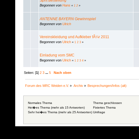
Sprit Bestellung
Begonnen von
Hans
«
1
2
»
ANTENNE BAYERN Gewinnspiel
Begonnen von
Ulrich
Vereinskleidung und Aufkleber fÃ¼r 2011
Begonnen von
Ulrich
«
1
2
3
»
Einladung vom SMC
Begonnen von
Ulrich
«
1
2
3
4
»
Seiten: [
1
]
2
3
...
5
Nach oben
Forum des MRC Weiden e.V.
»
Archiv
»
Besprechungen/Infos (alt)
Normales Thema
Thema geschlossen
Hei�es Thema (mehr als 15 Antworten)
Fixiertes Thema
Sehr hei�es Thema (mehr als 25 Antworten)
Umfrage