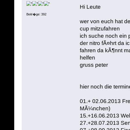
Hi Leute
Beitr�ge: 392
wer von euch hat de
cup mitzufahren
ich suche noch ein 
der nitro fÃ¤hrt da i
fahren da kÃ¶nnt m
helfen
gruss peter
hier noch die termin
01.+ 02.06.2013 Fre
MÃ¼nchen)
15.+16.06.2013 We
27.+28.07.2013 Se
07.+08.09.2013 Fis