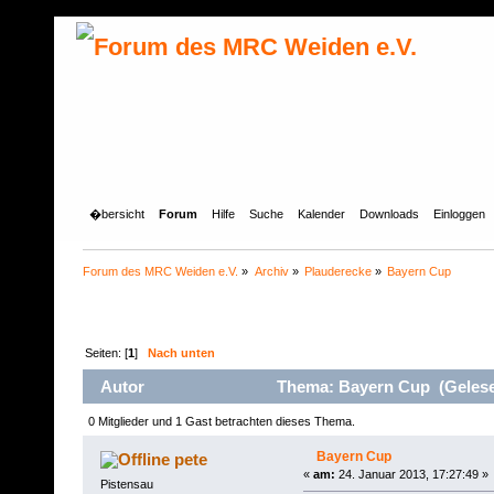
�bersicht
Forum
Hilfe
Suche
Kalender
Downloads
Einloggen
Forum des MRC Weiden e.V.
»
Archiv
»
Plauderecke
»
Bayern Cup
Seiten: [
1
]
Nach unten
Autor
Thema: Bayern Cup (Gelese
0 Mitglieder und 1 Gast betrachten dieses Thema.
Bayern Cup
pete
«
am:
24. Januar 2013, 17:27:49 »
Pistensau