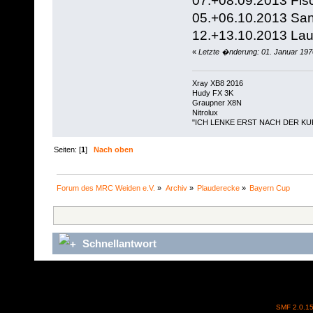
05.+06.10.2013 Sa
12.+13.10.2013 La
«
Letzte �nderung: 01. Januar 197
Xray XB8 2016
Hudy FX 3K
Graupner X8N
Nitrolux
"ICH LENKE ERST NACH DER KU
Seiten: [
1
]
Nach oben
Forum des MRC Weiden e.V.
»
Archiv
»
Plauderecke
»
Bayern Cup
Schnellantwort
SMF 2.0.1