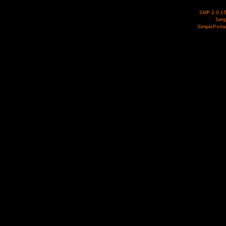
SMF 2.0.1
Simp
SimplePorta