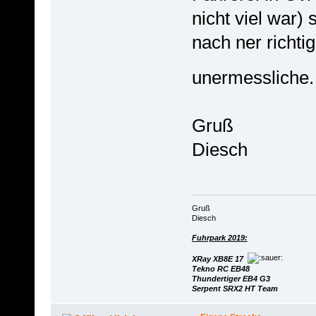
nicht viel war) 
nach ner richti
unermessliche
Gruß
Diesch
Gruß
Diesch
Fuhrpark 2019:
XRay XB8E 17
Tekno RC EB48
Thundertiger EB4 G3
Serpent SRX2 HT Team