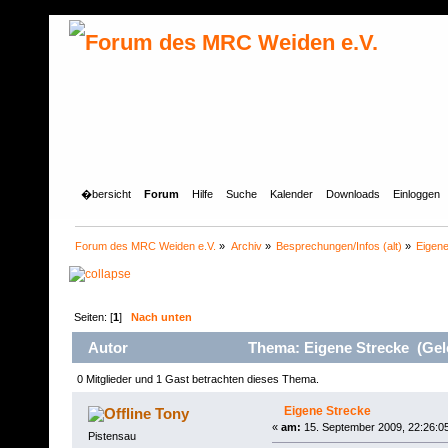
�bersicht
Forum
Hilfe
Suche
Kalender
Downloads
Einloggen
Forum des MRC Weiden e.V.
»
Archiv
»
Besprechungen/Infos (alt)
»
Eigene
Seiten: [
1
]
Nach unten
Autor
Thema: Eigene Strecke (Gel
0 Mitglieder und 1 Gast betrachten dieses Thema.
Eigene Strecke
Tony
«
am:
15. September 2009, 22:26:0
Pistensau