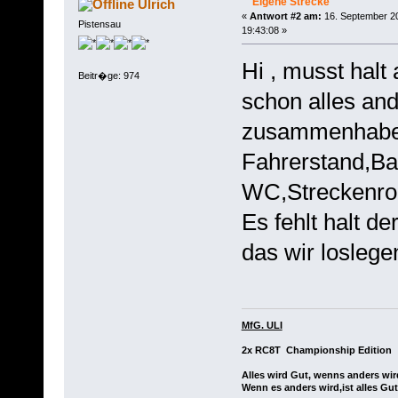
Eigene Strecke
Ulrich
«
Antwort #2 am:
16. September 2
Pistensau
19:43:08 »
Hi , musst halt
Beitr�ge: 974
schon alles an
zusammenhabe
Fahrerstand,B
WC,Streckenro
Es fehlt halt de
das wir loslege
MfG. ULI
2x RC8T Championship Edition
Alles wird Gut, wenns anders wir
Wenn es anders wird,ist alles Gut