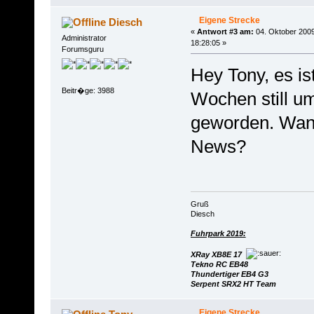
Eigene Strecke
Diesch
«
Antwort #3 am:
04. Oktober 2009
Administrator
18:28:05 »
Forumsguru
Hey Tony, es ist
Beitr�ge: 3988
Wochen still u
geworden. Wann
News?
Gruß
Diesch
Fuhrpark 2019:
XRay XB8E 17
Tekno RC EB48
Thundertiger EB4 G3
Serpent SRX2 HT Team
Eigene Strecke