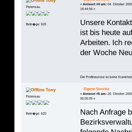
Tony
«
Antwort #4 am:
04. Oktober 2009
Pistensau
18:44:56 »
Unsere Kontakt
Beitr�ge: 620
ist bis heute a
Arbeiten. Ich r
der Woche Neue
Die Profilneurose ist keine Krankhe
Eigene Strecke
Tony
«
Antwort #5 am:
26. Oktober 2009
Pistensau
00:05:09 »
Nach Anfrage b
Beitr�ge: 620
Bezirksverwalt
folgende Nachri