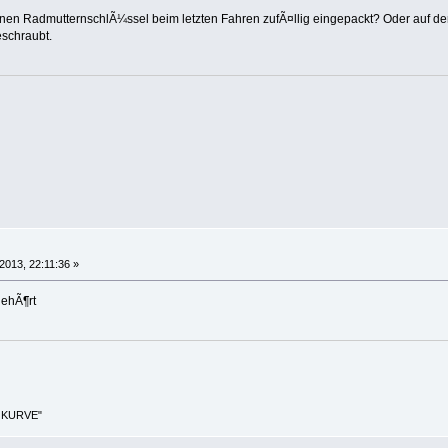
nen RadmutternschlÃ¼ssel beim letzten Fahren zufÃ¤llig eingepackt? Oder auf d
schraubt.
2013, 22:11:36 »
gehÃ¶rt
 KURVE"