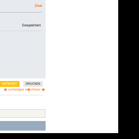
Zitat
Gespeichert
ANTWORT
DRUCKEN
� vorheriges
n�chstes �