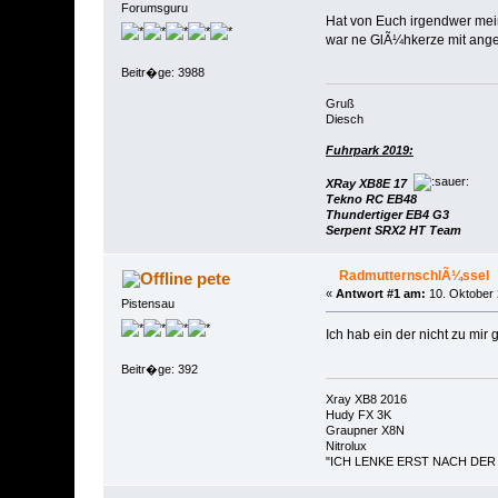
Forumsguru
Hat von Euch irgendwer mei
war ne GlÃ¼hkerze mit ange
Beitr�ge: 3988
Gruß
Diesch
Fuhrpark 2019:
XRay XB8E 17
Tekno RC EB48
Thundertiger EB4 G3
Serpent SRX2 HT Team
RadmutternschlÃ¼ssel
pete
«
Antwort #1 am:
10. Oktober 
Pistensau
Ich hab ein der nicht zu mir 
Beitr�ge: 392
Xray XB8 2016
Hudy FX 3K
Graupner X8N
Nitrolux
"ICH LENKE ERST NACH DER