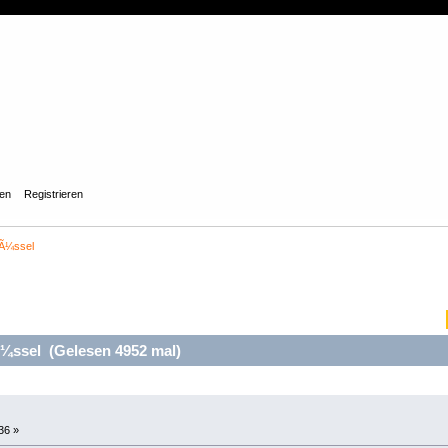
gen
Registrieren
lÃ¼ssel
ssel (Gelesen 4952 mal)
36 »