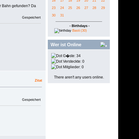
16
17
18
19
20
21
22
er Bahn gefunden? Da
23
24
25
26
27
28
29
30
31
Gespeichert
- Birthdays -
Basti (30)
Wer ist Online
G�ste: 34
Versteckte: 0
Mitglieder: 0
There aren't any users online.
Zitat
Gespeichert