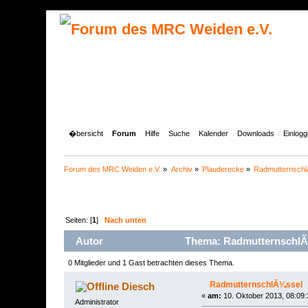
�bersicht
Forum
Hilfe
Suche
Kalender
Downloads
Einlog
Forum des MRC Weiden e.V.
»
Archiv
»
Plauderecke
»
Radmutternsch
Seiten: [
1
]
Nach unten
Autor
Thema: RadmutternschlÃ¼
0 Mitglieder und 1 Gast betrachten dieses Thema.
RadmutternschlÃ¼ssel
Diesch
«
am:
10. Oktober 2013, 08:09:
Administrator