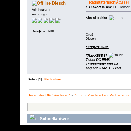
RadmutternschlÃ¼ssel
Diesch
«
Antwort #2 am:
11. Oktober 
Administrator
Forumsguru
Aha alles klar!
Beitr�ge: 3988
Gruß
Diesch
Fuhrpark 2019:
XRay XB8E 17
Tekno RC EB48
Thundertiger EB4 G3
Serpent SRX2 HT Team
Seiten: [
1
]
Nach oben
Forum des MRC Weiden e.V.
»
Archiv
»
Plauderecke
»
Radmutternsc
Schnellantwort