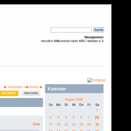
Neuigkeiten:
Herzlich Willkommen beim MRC-Weiden e.V.
� vorheriges
n�chstes �
Kalender
ANTWORT
DRUCKEN
August 2026
So
Mo
Di
Mi
Do
Fr
Sa
1
2
3
4
5
6
7
[8]
Zitat
9
10
11
12
13
14
15