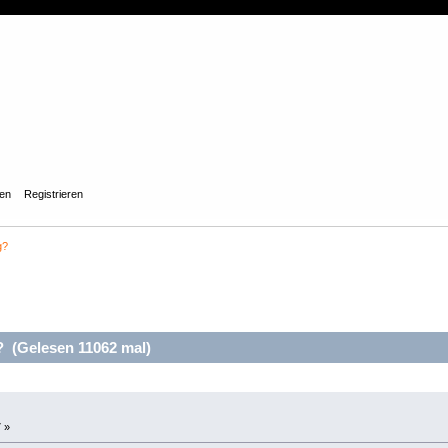
gen
Registrieren
g?
 (Gelesen 11062 mal)
 »