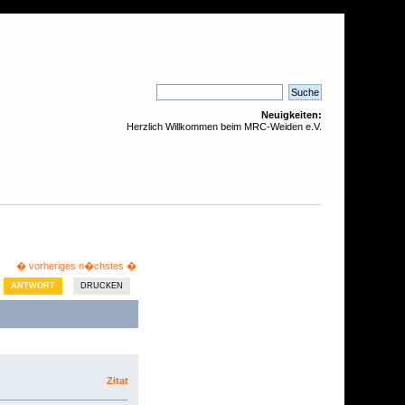
Neuigkeiten:
Herzlich Willkommen beim MRC-Weiden e.V.
� vorheriges
n�chstes �
ANTWORT
DRUCKEN
Zitat