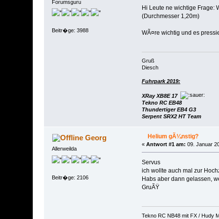
Forumsguru
Hi Leute ne wichtige Frage
(Durchmesser 1,20m)
Beitr�ge: 3988
WÃ¤re wichtig und es pressie
Gruß
Diesch
Fuhrpark 2019:
XRay XB8E 17
Tekno RC EB48
Thundertiger EB4 G3
Serpent SRX2 HT Team
Helium gÃ¼nstig?
Georg
«
Antwort #1 am:
09. Januar 20
Allerweilda
Servus
ich wollte auch mal zur Hoch
Beitr�ge: 2106
Habs aber dann gelassen, wei
GruÃŸ
Tekno RC NB48 mit FX / Hudy M