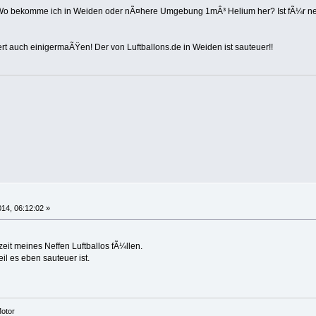
: Wo bekomme ich in Weiden oder nÃ¤here Umgebung 1mÂ³ Helium her? Ist fÃ¼r ne
rt auch einigermaÃŸen! Der von Luftballons.de in Weiden ist sauteuer!!
14, 06:12:02 »
zeit meines Neffen Luftballos fÃ¼llen.
l es eben sauteuer ist.
otor