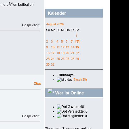
n groÃŸen Luftballon
Kalender
August 2026
Gespeichert
So
Mo
Di
Mi
Do
Fr
Sa
1
2
3
4
5
6
7
[8]
9
10
11
12
13
14
15
16
17
18
19
20
21
22
23
24
25
26
27
28
29
30
31
- Birthdays -
Basti (30)
Zitat
Wer ist Online
G�ste: 40
Versteckte: 0
Mitglieder: 0
Gespeichert
There aren't any users online.