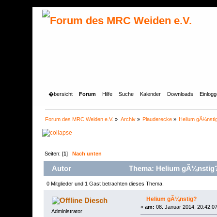
�bersicht
Forum
Hilfe
Suche
Kalender
Downloads
Einlog
Forum des MRC Weiden e.V.
»
Archiv
»
Plauderecke
»
Helium gÃ¼nsti
Seiten: [
1
]
Nach unten
Autor
Thema: Helium gÃ¼nstig?
0 Mitglieder und 1 Gast betrachten dieses Thema.
Helium gÃ¼nstig?
Diesch
«
am:
08. Januar 2014, 20:42:07
Administrator