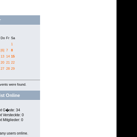
r
Do
Fr
Sa
1
[6]
7
8
13
14
15
20
21
22
27
28
29
vents were found.
st Online
G�ste: 34
Versteckte: 0
Mitglieder: 0
 any users online.