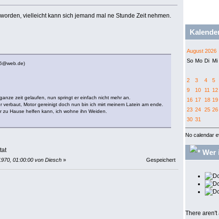
worden, vielleicht kann sich jemand mal ne Stunde Zeit nehmen.
Kalende
August 2026
So
Mo
Di
Mi
66@web.de)
2
3
4
5
9
10
11
12
ganze zeit gelaufen, nun springt er einfach nicht mehr an.
16
17
18
19
 verbaut, Motor gereinigt doch nun bin ich mirt meinem Latein am ende.
23
24
25
26
ir zu Hause helfen kann, ich wohne ihn Weiden.
30
31
No calendar e
tat
Wer i
1970, 01:00:00 von Diesch
»
Gespeichert
There aren't