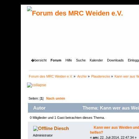
�bersicht
Forum
Hilfe
Suche
Kalender
Downloads
Einlog
Forum des MRC Weiden e.V.
»
Archiv
»
Plauderecke
»
Kann wer aus W
Seiten: [
1
]
Nach unten
Autor
Thema: Kann wer aus Wei
0 Mitglieder und 1 Gast betrachten dieses Thema.
Kann wer aus Weiden un
Diesch
helfen?
Administrator
«
am:
22. Juli 2014, 22:47:34 »