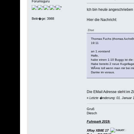
Forumsguru
Ich bin heute angeschrieben 
Beitr�ge: 3988
Hier die Nachricht:
Zitat
Thomas Fuchs (thomas.fuchs
19:11
an 1.vorstand
Hallo,
habe einen 1:10 Buggy ist die 
Habe bereits 2 neue Kugellager
WÃ¤re toll wenn man mir bei m
Danke im voraus.
Die EMail Adresse steht im Zi
«
Letzte �nderung: 01. Januar 
Gruß
Diesch
Fuhrpark 2019:
XRay XB8E 17