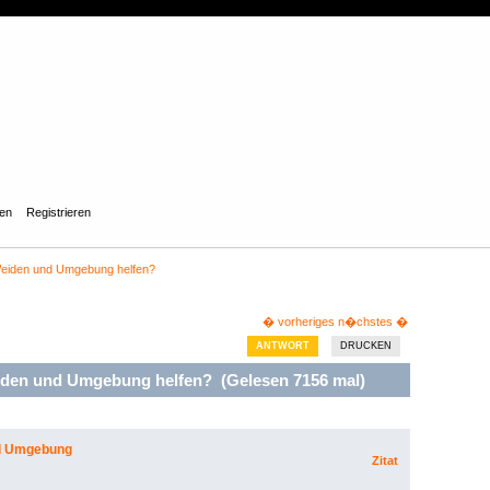
gen
Registrieren
eiden und Umgebung helfen?
� vorheriges
n�chstes �
ANTWORT
DRUCKEN
den und Umgebung helfen? (Gelesen 7156 mal)
d Umgebung
Zitat