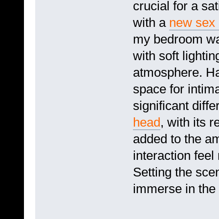
crucial for a sa
with a
new sex 
my bedroom was
with soft lighti
atmosphere. Ha
space for inti
significant dif
head
, with its r
added to the a
interaction fee
Setting the sce
immerse in the