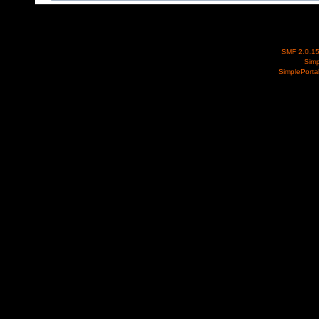
SMF 2.0.1
Simp
SimplePorta