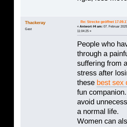
Re: Strecke geöffnet 17.09.1
Thackeray
«
Antwort #4 am:
07. Februar 2025
Gast
11:04:25 »
People who hav
through a painf
suffering from 
stress after los
these
best sex 
fun companion. 
avoid unnecess
a normal life.
Women can als