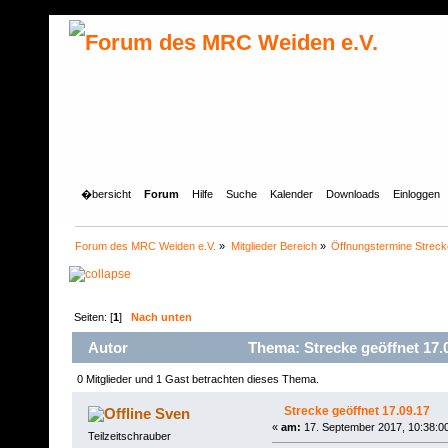
�bersicht
Forum
Hilfe
Suche
Kalender
Downloads
Einloggen
Forum des MRC Weiden e.V.
»
Mitglieder Bereich
»
Öffnungstermine Streck
Seiten: [
1
]
Nach unten
Autor
Thema: Strecke geöffnet 17.
0 Mitglieder und 1 Gast betrachten dieses Thema.
Strecke geöffnet 17.09.17
Sven
«
am:
17. September 2017, 10:38:0
Teilzeitschrauber