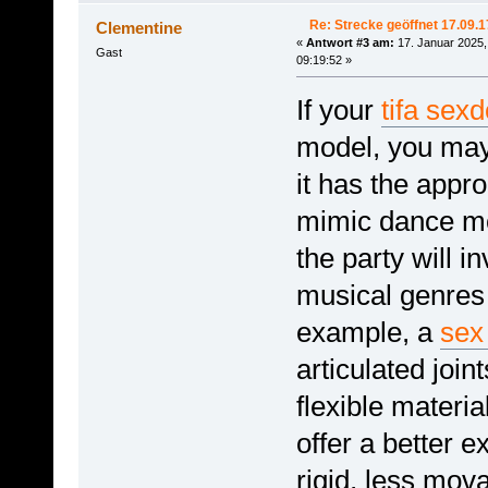
Re: Strecke geöffnet 17.09.1
Clementine
«
Antwort #3 am:
17. Januar 2025,
Gast
09:19:52 »
If your
tifa sexd
model, you may
it has the approp
mimic dance mov
the party will in
musical genres 
example, a
sex
articulated joi
flexible materia
offer a better 
rigid, less mova