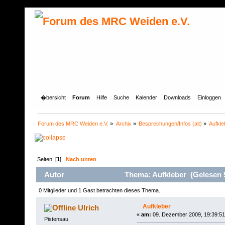
�bersicht
Forum
Hilfe
Suche
Kalender
Downloads
Einloggen
Forum des MRC Weiden e.V.
»
Archiv
»
Besprechungen/Infos (alt)
»
Aufkle
Seiten: [
1
]
Nach unten
Autor
Thema: Aufkleber (Gelesen 
0 Mitglieder und 1 Gast betrachten dieses Thema.
Aufkleber
Ulrich
«
am:
09. Dezember 2009, 19:39:51
Pistensau