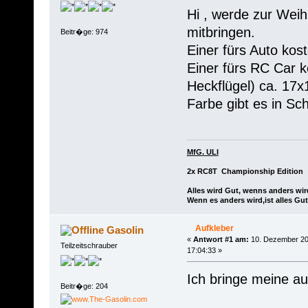
Hi , werde zur Weih
mitbringen.
Beitr�ge: 974
Einer fürs Auto kos
Einer fürs RC Car k
Heckflügel) ca. 17
Farbe gibt es in S
MfG. ULI
2x RC8T Championship Edition
Alles wird Gut, wenns anders wir
Wenn es anders wird,ist alles Gut
Aufkleber
Gasolin
«
Antwort #1 am:
10. Dezember 20
Teilzeitschrauber
17:04:33 »
Ich bringe meine au
Beitr�ge: 204