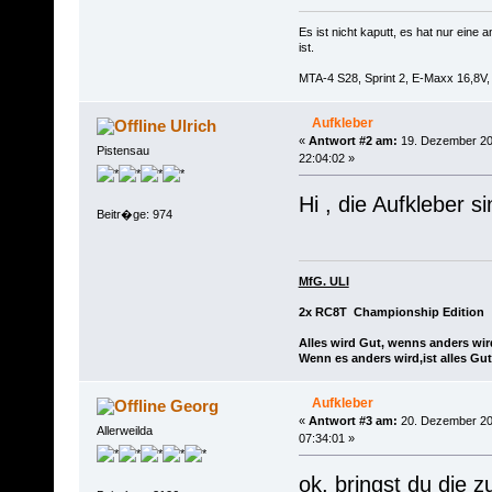
Es ist nicht kaputt, es hat nur ein
ist.
MTA-4 S28, Sprint 2, E-Maxx 16,8
Aufkleber
Ulrich
«
Antwort #2 am:
19. Dezember 20
Pistensau
22:04:02 »
Hi , die Aufkleber si
Beitr�ge: 974
MfG. ULI
2x RC8T Championship Edition
Alles wird Gut, wenns anders wir
Wenn es anders wird,ist alles Gut
Aufkleber
Georg
«
Antwort #3 am:
20. Dezember 20
Allerweilda
07:34:01 »
ok, bringst du die