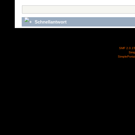
Schnellantwort
SMF 2.0.1
Simp
SimplePorta