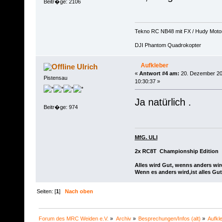
Beitr�ge: 2106
Tekno RC NB48 mit FX / Hudy Moto
DJI Phantom Quadrokopter
Aufkleber
Ulrich
«
Antwort #4 am:
20. Dezember 20
Pistensau
10:30:37 »
Ja natürlich .
Beitr�ge: 974
MfG. ULI
2x RC8T Championship Edition
Alles wird Gut, wenns anders wir
Wenn es anders wird,ist alles Gut
Seiten: [
1
]
Nach oben
Forum des MRC Weiden e.V.
»
Archiv
»
Besprechungen/Infos (alt)
»
Aufkl