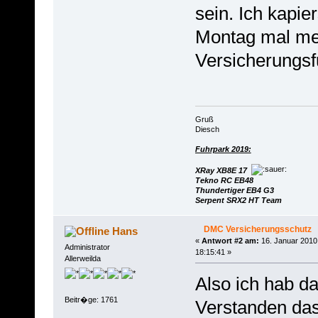
sein. Ich kapier
Montag mal me
Versicherungsf
Gruß
Diesch
Fuhrpark 2019:
XRay XB8E 17
Tekno RC EB48
Thundertiger EB4 G3
Serpent SRX2 HT Team
DMC Versicherungsschutz
Hans
«
Antwort #2 am:
16. Januar 2010
Administrator
18:15:41 »
Allerweilda
Also ich hab d
Beitr�ge: 1761
Verstanden das