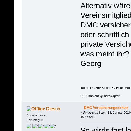
Alternativ wäre
Vereinsmitglie
DMC versicher
oder schriftlic
private Versich
was meint ihr?
Georg
Tekno RC NB48 mit FX / Hudy Mot
DJI Phantom Quadrokopter
DMC Versicherungsschutz
Diesch
«
Antwort #8 am:
18. Januar 2010
Administrator
15:44:53 »
Forumsguru
So wirds fast l