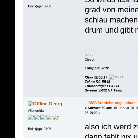
Beitr�ge: 3988
grad von mein
schlau machen
drum und gibt 
Gruß
Diesch
Fuhrpark 2019:
XRay XB8E 17
Tekno RC EB48
Thundertiger EB4 G3
Serpent SRX2 HT Team
DMC Versicherungsschutz
Georg
«
Antwort #9 am:
18. Januar 2010
Allerweilda
15:49:22 »
also ich werd
Beitr�ge: 2106
dann fehlt nix 