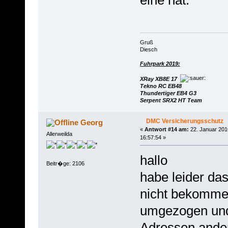
eine hat.
Gruß
Diesch
Fuhrpark 2019:
XRay XB8E 17
Tekno RC EB48
Thundertiger EB4 G3
Serpent SRX2 HT Team
DMC Versicherungsschutz
Georg
«
Antwort #14 am:
22. Januar 201
Allerweilda
16:57:54 »
hallo
Beitr�ge: 2106
habe leider das
nicht bekommen
umgezogen und
Adressen ander