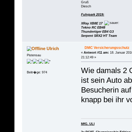
Gruß
Diesch
Fuhrpark 2019:
XRay XB8E 17
Tekno RC EB48
Thundertiger EB4 G3
Serpent SRX2 HT Team
DMC Versicherungsschutz
Ulrich
«
Antwort #11 am:
18. Januar 201
Pistensau
21:12:49 »
Wie damals 2 
Beitr�ge: 974
ist sein Auto a
Besucherin auf
knapp bei ihr v
MfG. ULI