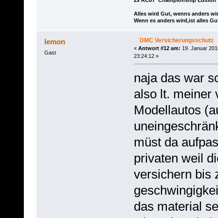
2x RC8T Championship Edition
Alles wird Gut, wenns anders wir
Wenn es anders wird,ist alles Gu
DMC Versicherungsschutz
lemon
«
Antwort #12 am:
19. Januar 201
Gast
23:24:12 »
naja das war sc
also lt. meiner
Modellautos (a
uneingeschränkt
müst da aufpas
privaten weil di
versichern bis
geschwingigkei
das material se