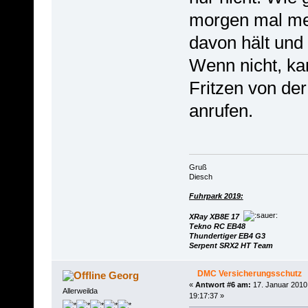
morgen mal me
davon hält und
Wenn nicht, ka
Fritzen von de
anrufen.
Gruß
Diesch
Fuhrpark 2019:
XRay XB8E 17
Tekno RC EB48
Thundertiger EB4 G3
Serpent SRX2 HT Team
DMC Versicherungsschutz
Georg
«
Antwort #6 am:
17. Januar 2010
Allerweilda
19:17:37 »