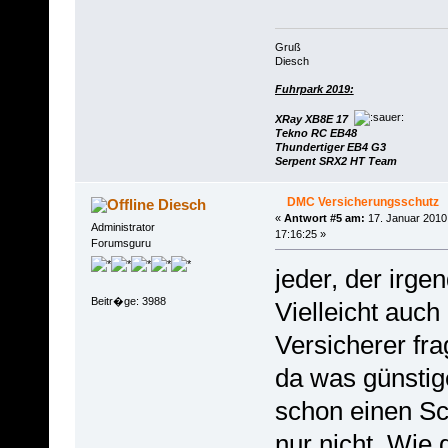
Gruß
Diesch
Fuhrpark 2019:
XRay XB8E 17
Tekno RC EB48
Thundertiger EB4 G3
Serpent SRX2 HT Team
DMC Versicherungsschutz
Diesch
«
Antwort #5 am:
17. Januar 2010
Administrator
17:16:25 »
Forumsguru
jeder, der irge
Beitr�ge: 3988
Vielleicht auc
Versicherer frag
da was günstig
schon einen Sc
nur nicht. Wie 