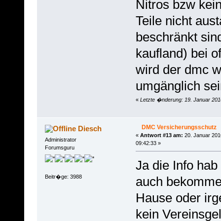
Nitros bzw kei
Teile nicht aus
beschränkt sind
kaufland) bei of
wird der dmc 
umgänglich sei
«
Letzte �nderung: 19. Januar 201
DMC Versicherungsschutz
Diesch
«
Antwort #13 am:
20. Januar 201
Administrator
09:42:33 »
Forumsguru
Ja die Info ha
Beitr�ge: 3988
auch bekomme
Hause oder irg
kein Vereinsgel