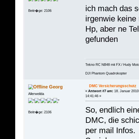
ich mach das sc
Beitr�ge: 2106
irgenwie keine
Hp, aber ne Te
gefunden
Tekno RC NB48 mit FX / Hudy Mot
DJI Phantom Quadrokopter
DMC Versicherungsschutz
Georg
«
Antwort #7 am:
18. Januar 2010
Allerweilda
14:41:46 »
So, endlich ein
Beitr�ge: 2106
DMC, die schic
per mail Infos.