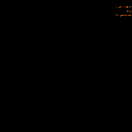
SMF 2.0.1
Simp
SimplePorta