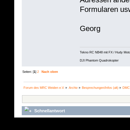
Formularen us
Georg
Tekno RC NB48 mit FX / Hudy Mot
DJI Phantom Quadrokopter
Seiten: [
1
]
2
Nach oben
Forum des MRC Weiden e.V.
»
Archiv
»
Besprechungen/Infos (alt)
»
DMC 
Schnellantwort