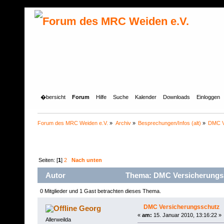
�bersicht
Forum
Hilfe
Suche
Kalender
Downloads
Einloggen
Forum des MRC Weiden e.V.
»
Archiv
»
Besprechungen/Infos (alt)
»
DMC V
Seiten: [
1
]
2
Nach unten
Autor
Thema: DMC Versicherungss
0 Mitglieder und 1 Gast betrachten dieses Thema.
DMC Versicherungsschutz
Georg
«
am:
15. Januar 2010, 13:16:22 »
Allerweilda