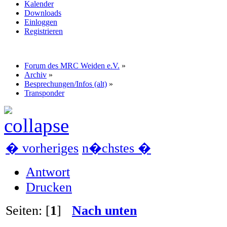
Kalender
Downloads
Einloggen
Registrieren
Forum des MRC Weiden e.V.
»
Archiv
»
Besprechungen/Infos (alt)
»
Transponder
� vorheriges
n�chstes �
Antwort
Drucken
Seiten: [
1
]
Nach unten