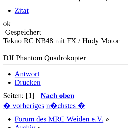
Zitat
ok
Gespeichert
Tekno RC NB48 mit FX / Hudy Motor
DJI Phantom Quadrokopter
Antwort
Drucken
Seiten: [
1
]
Nach oben
� vorheriges
n�chstes �
Forum des MRC Weiden e.V.
»
Archiv
»