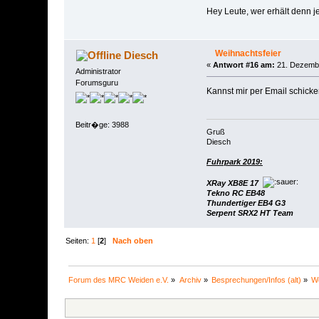
Hey Leute, wer erhält denn j
Weihnachtsfeier
Diesch
«
Antwort #16 am:
21. Dezembe
Administrator
Forumsguru
Kannst mir per Email schicken
Beitr�ge: 3988
Gruß
Diesch
Fuhrpark 2019:
XRay XB8E 17
Tekno RC EB48
Thundertiger EB4 G3
Serpent SRX2 HT Team
Seiten:
1
[
2
]
Nach oben
Forum des MRC Weiden e.V.
»
Archiv
»
Besprechungen/Infos (alt)
»
We