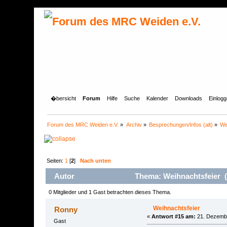
�bersicht
Forum
Hilfe
Suche
Kalender
Downloads
Einlog
Forum des MRC Weiden e.V.
»
Archiv
»
Besprechungen/Infos (alt)
»
We
Seiten:
1
[
2
]
Nach unten
Autor
Thema: Weihnachtsfeier (
0 Mitglieder und 1 Gast betrachten dieses Thema.
Weihnachtsfeier
Ronny
«
Antwort #15 am:
21. Dezembe
Gast