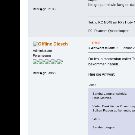
bin gespannt wie lang es da
Beitr�ge: 2106
Tekno RC NB48 mit FX / Hudy 
DJI Phantom Quadrokopter
DMC
Diesch
«
Antwort #3 am:
21. Januar 2
Administrator
Forumsguru
Da ich ja momentan voller T
bekommen haben.
Beitr�ge: 3988
Hier die Antwort:
Zitat
Sandra Langner schrieb:
Hallo Mathias,
Vielen Dank für die Zusendung
Sollten Fragen aufkommen, we
Gruß
Sandra Langner