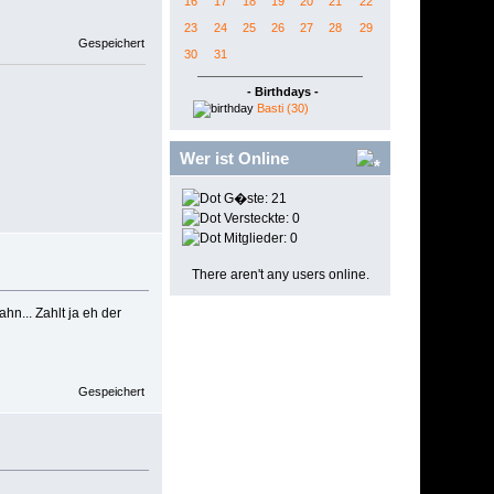
16
17
18
19
20
21
22
23
24
25
26
27
28
29
Gespeichert
30
31
- Birthdays -
Basti (30)
Wer ist Online
G�ste: 21
Versteckte: 0
Mitglieder: 0
There aren't any users online.
hn... Zahlt ja eh der
Gespeichert