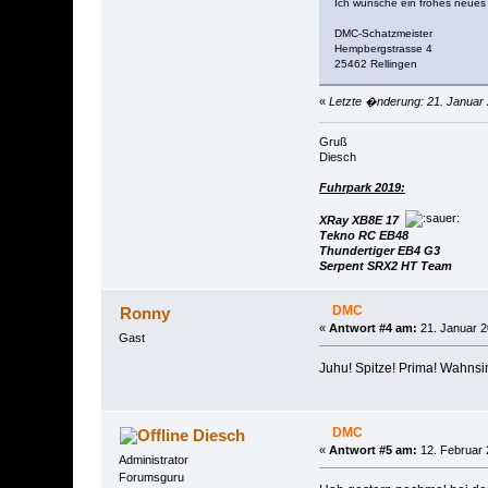
Ich wünsche ein frohes neues
DMC-Schatzmeister
Hempbergstrasse 4
25462 Rellingen
«
Letzte �nderung: 21. Januar 
Gruß
Diesch
Fuhrpark 2019:
XRay XB8E 17
Tekno RC EB48
Thundertiger EB4 G3
Serpent SRX2 HT Team
DMC
Ronny
«
Antwort #4 am:
21. Januar 2
Gast
Juhu! Spitze! Prima! Wahnsin
DMC
Diesch
«
Antwort #5 am:
12. Februar 
Administrator
Forumsguru