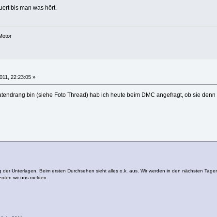
uert bis man was hört.
Motor
011, 22:23:05 »
atendrang bin (siehe Foto Thread) hab ich heute beim DMC angefragt, ob sie denn 
 der Unterlagen. Beim ersten Durchsehen sieht alles o.k. aus. Wir werden in den nächsten Tagen
rden wir uns melden.