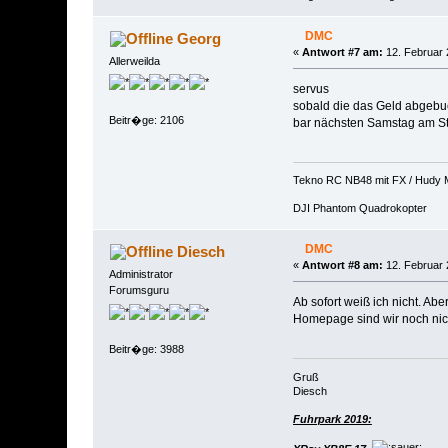
DMC
Georg
«
Antwort #7 am:
12. Februar 
Allerweilda
servus
sobald die das Geld abgebuch
Beitr�ge: 2106
bar nächsten Samstag am S
Tekno RC NB48 mit FX / Hudy 
DJI Phantom Quadrokopter
DMC
Diesch
«
Antwort #8 am:
12. Februar 
Administrator
Forumsguru
Ab sofort weiß ich nicht. A
Homepage sind wir noch nicht
Beitr�ge: 3988
Gruß
Diesch
Fuhrpark 2019: