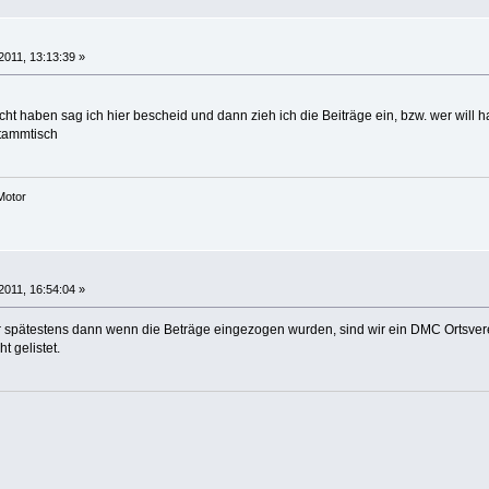
2011, 13:13:39 »
t haben sag ich hier bescheid und dann zieh ich die Beiträge ein, bzw. wer will h
tammtisch
Motor
2011, 16:54:04 »
ber spätestens dann wenn die Beträge eingezogen wurden, sind wir ein DMC Ortsver
 gelistet.