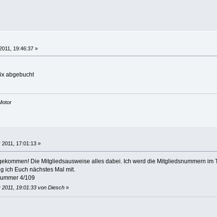
2011, 19:46:37 »
nix abgebucht
Motor
 2011, 17:01:13 »
ekommen! Die Mitgliedsausweise alles dabei. Ich werd die Mitgliedsnummern im T
g ich Euch nächstes Mal mit.
 Nummer 4/109
 2011, 19:01:33 von Diesch
»