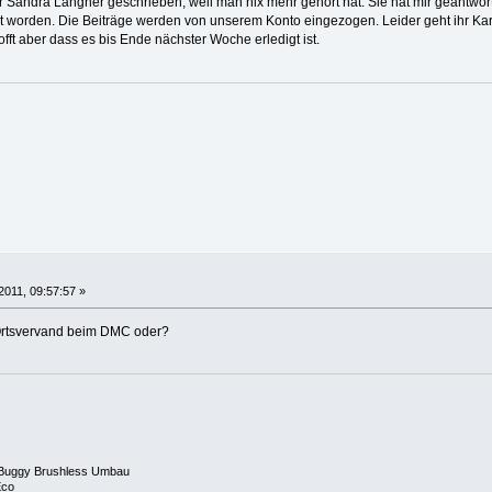
 Sandra Langner geschrieben, weil man nix mehr gehört hat. Sie hat mir geantwor
t worden. Die Beiträge werden von unserem Konto eingezogen. Leider geht ihr Kart
offt aber dass es bis Ende nächster Woche erledigt ist.
2011, 09:57:57 »
 Ortsvervand beim DMC oder?
 Buggy Brushless Umbau
Eco