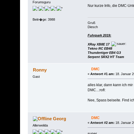
Forumsguru
Nur kurze Info, die DMC-Unt
Beitr�ge: 3988
Gruß
Diesch
Fuhrpark 2019:
XRay XB8E 17
Tekno RC EB48
Thundertiger EB4 G3
Serpent SRX2 HT Team
DMC
Ronny
«
Antwort #1 am:
18. Januar 2
Gast
alles klar, dann kann ich mi
DMC...:rofl:
Nee, Spass beiseite. Find ich
DMC
Georg
«
Antwort #2 am:
18. Januar 2
Allerweilda
super,