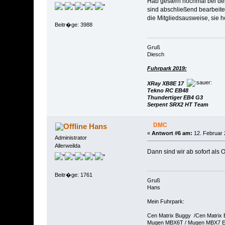
Hab gestern nochmal bei der
sind abschließend bearbeite
die Mitgliedsausweise, sie h
Beitr�ge: 3988
Gruß
Diesch
Fuhrpark 2019:
XRay XB8E 17
Tekno RC EB48
Thundertiger EB4 G3
Serpent SRX2 HT Team
DMC
Hans
«
Antwort #6 am:
12. Februar 
Administrator
Allerweilda
Dann sind wir ab sofort als
Beitr�ge: 1761
Gruß
Hans
Mein Fuhrpark:
Cen Matrix Buggy /Cen Matrix
Mugen MBX6T / Mugen MBX7 