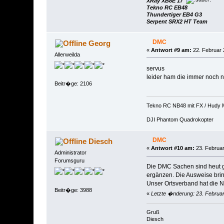
XRay XB8E 17
Tekno RC EB48
Thundertiger EB4 G3
Serpent SRX2 HT Team
DMC
Georg
«
Antwort #9 am:
22. Februar 
Allerweilda
servus
leider ham die immer noch 
Beitr�ge: 2106
Tekno RC NB48 mit FX / Hudy 
DJI Phantom Quadrokopter
DMC
Diesch
«
Antwort #10 am:
23. Februar
Administrator
Forumsguru
Die DMC Sachen sind heut g
ergänzen. Die Ausweise brin
Unser Ortsverband hat die
Beitr�ge: 3988
«
Letzte �nderung: 23. Februar
Gruß
Diesch