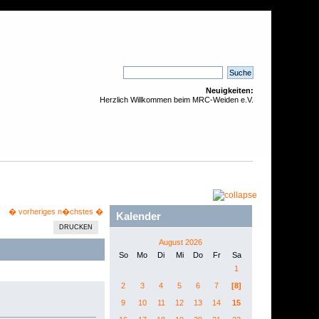
Neuigkeiten:
Herzlich Willkommen beim MRC-Weiden e.V.
� vorheriges
n�chstes �
Kalender
DRUCKEN
August 2026
So
Mo
Di
Mi
Do
Fr
Sa
1
2
3
4
5
6
7
[8]
9
10
11
12
13
14
15