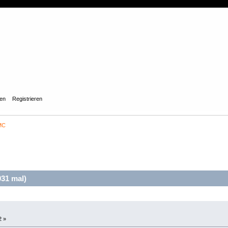
gen
Registrieren
MC
31 mal)
2 »