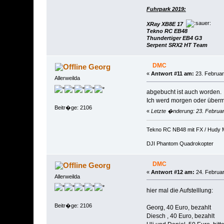
Fuhrpark 2019:
XRay XB8E 17
Tekno RC EB48
Thundertiger EB4 G3
Serpent SRX2 HT Team
DMC
Georg
«
Antwort #11 am:
23. Februar
Allerweilda
abgebucht ist auch worden.
Ich werd morgen oder übermo
Beitr�ge: 2106
«
Letzte �nderung: 23. Februar
Tekno RC NB48 mit FX / Hudy 
DJI Phantom Quadrokopter
DMC
Georg
«
Antwort #12 am:
24. Februar
Allerweilda
hier mal die Aufstelllung:
Beitr�ge: 2106
Georg, 40 Euro, bezahlt
Diesch , 40 Euro, bezahlt