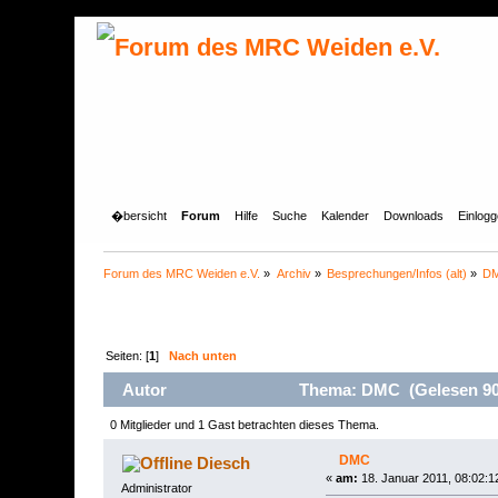
�bersicht
Forum
Hilfe
Suche
Kalender
Downloads
Einlog
Forum des MRC Weiden e.V.
»
Archiv
»
Besprechungen/Infos (alt)
»
D
Seiten: [
1
]
Nach unten
Autor
Thema: DMC (Gelesen 90
0 Mitglieder und 1 Gast betrachten dieses Thema.
DMC
Diesch
«
am:
18. Januar 2011, 08:02:1
Administrator