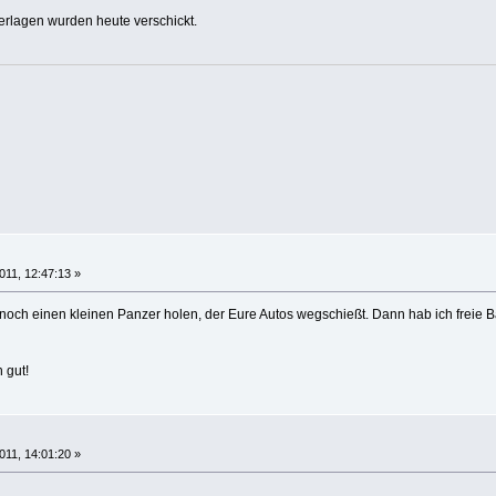
erlagen wurden heute verschickt.
011, 12:47:13 »
r noch einen kleinen Panzer holen, der Eure Autos wegschießt. Dann hab ich freie Ba
 gut!
011, 14:01:20 »