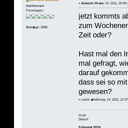
«
Antwort #4 am:
14. 2011, 20:45:
Administrator
Forumsguru
jetzt kommts ab
zum Wochenend
Beitr�ge: 3988
Zeit oder?
Hast mal den I
mal gefragt, wi
darauf gekomme
dass sei so mi
gewesen?
«
Letzte �nderung: 14. 2011, 21:0
Gruß
Diesch
Fuhrpark 2019: