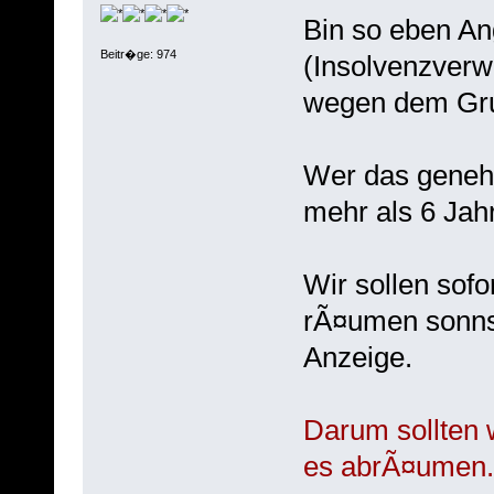
Bin so eben An
Beitr�ge: 974
(Insolvenzverw
wegen dem Gru
Wer das genehm
mehr als 6 Jahr
Wir sollen sof
rÃ¤umen sonnst
Anzeige.
Darum sollten 
es abrÃ¤umen.