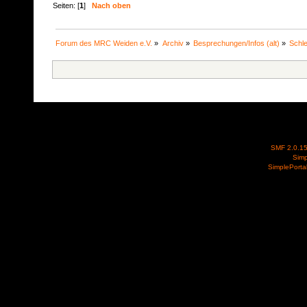
Seiten: [
1
]
Nach oben
Forum des MRC Weiden e.V.
»
Archiv
»
Besprechungen/Infos (alt)
»
Schl
SMF 2.0.1
Simp
SimplePorta