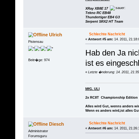
XRay XB8E 17
Tekno RC EB48
Thundertiger EB4 G3
Serpent SRX2 HT Team
Schlechte Nachricht
Ulrich
«
Antwort #5 am:
14. 2011, 21:18:
Pistensau
Hab den Ja nich
Beitr�ge: 974
ist es eingesch
«
Letzte �nderung: 14. 2011, 21:35
MfG. ULI
2x RC8T Championship Edition
Alles wird Gut, wenns anders wir
Wenn es anders wird,ist alles Gu
Schlechte Nachricht
Diesch
«
Antwort #6 am:
14. 2011, 21:26:
Administrator
Forumsguru