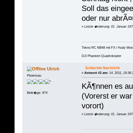
Soll das einge
oder nur abrÃ
«
Letzte �nderung: 01. Januar 197
Tekno RC NB48 mit FX / Hudy Mot
DJI Phantom Quadrokopter
Schlechte Nachricht
Ulrich
«
Antwort #2 am:
14. 2011, 19:36:
Pistensau
KÃ¶nnen es au
Beitr�ge: 974
(Vorerst er war
vorort)
«
Letzte �nderung: 01. Januar 197