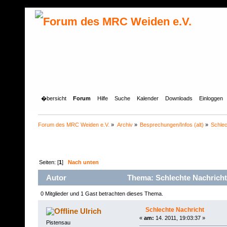
�bersicht
Forum
Hilfe
Suche
Kalender
Downloads
Einloggen
Forum des MRC Weiden e.V.
»
Archiv
»
Besprechungen/Infos (alt)
»
Schlec
Seiten: [
1
]
Nach unten
Autor
Thema: Schlechte Nachricht
0 Mitglieder und 1 Gast betrachten dieses Thema.
Schlechte Nachricht
Ulrich
«
am:
14. 2011, 19:03:37 »
Pistensau