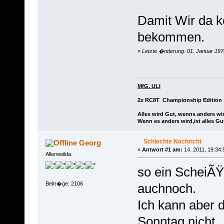
Damit Wir da k
bekommen.
«
Letzte �nderung: 01. Januar 197
MfG. ULI
2x RC8T Championship Edition
Alles wird Gut, wenns anders wir
Wenn es anders wird,ist alles Gu
Schlechte Nachricht
Georg
«
Antwort #1 am:
14. 2011, 19:34:
Allerweilda
so ein ScheiÃŸ
Beitr�ge: 2106
auchnoch.
Ich kann aber 
Sonntag nicht ,