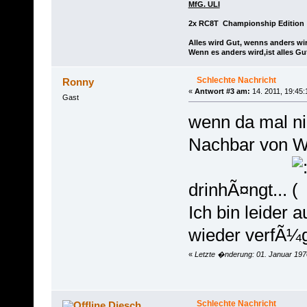
MfG. ULI
2x RC8T Championship Edition
Alles wird Gut, wenns anders wir
Wenn es anders wird,ist alles Gu
Schlechte Nachricht
Ronny
«
Antwort #3 am:
14. 2011, 19:45:
Gast
wenn da mal ni
Nachbar von W
drinhÃ¤ngt...
Ich bin leider a
wieder verfÃ¼g
«
Letzte �nderung: 01. Januar 197
Schlechte Nachricht
Diesch