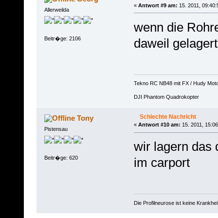
«
Antwort #9 am:
15. 2011, 09:40:
Allerweilda
wenn die Rohre
Beitr�ge: 2106
daweil gelager
Tekno RC NB48 mit FX / Hudy Mot
DJI Phantom Quadrokopter
Schlechte Nachricht
Tony
«
Antwort #10 am:
15. 2011, 15:06
Pistensau
wir lagern das 
Beitr�ge: 620
im carport
Die Profilneurose ist keine Krankh