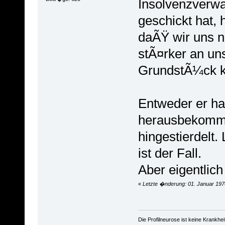
Insolvenzverwa
geschickt hat, 
daÃŸ wir uns n
stÃ¤rker an un
GrundstÃ¼ck 
Entweder er hat
herausbekomme
hingestierdelt.
ist der Fall.
Aber eigentlich 
«
Letzte �nderung: 01. Januar 197
Die Profilneurose ist keine Krankh