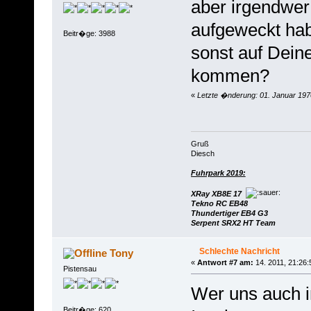
aber irgendwer
aufgeweckt hab
Beitr�ge: 3988
sonst auf Dei
kommen?
«
Letzte �nderung: 01. Januar 197
Gruß
Diesch
Fuhrpark 2019:
XRay XB8E 17
Tekno RC EB48
Thundertiger EB4 G3
Serpent SRX2 HT Team
Schlechte Nachricht
Tony
«
Antwort #7 am:
14. 2011, 21:26:
Pistensau
Wer uns auch 
Beitr�ge: 620