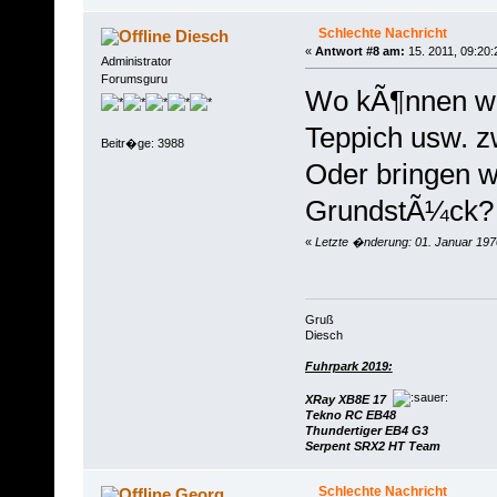
Schlechte Nachricht
Diesch
«
Antwort #8 am:
15. 2011, 09:20:
Administrator
Forumsguru
Wo kÃ¶nnen wi
Teppich usw. z
Beitr�ge: 3988
Oder bringen wi
GrundstÃ¼ck?
«
Letzte �nderung: 01. Januar 197
Gruß
Diesch
Fuhrpark 2019:
XRay XB8E 17
Tekno RC EB48
Thundertiger EB4 G3
Serpent SRX2 HT Team
Schlechte Nachricht
Georg