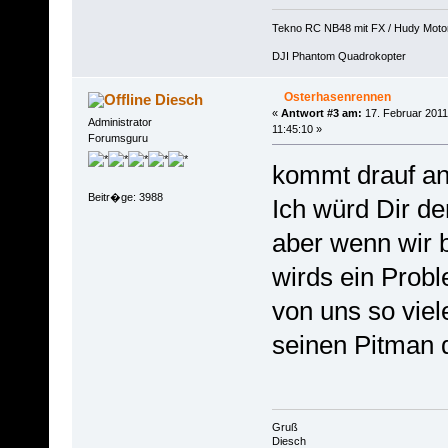
Tekno RC NB48 mit FX / Hudy Moto
DJI Phantom Quadrokopter
Osterhasenrennen
Diesch
«
Antwort #3 am:
17. Februar 2011
Administrator
11:45:10 »
Forumsguru
kommt drauf an
Beitr�ge: 3988
Ich würd Dir d
aber wenn wir 
wirds ein Prob
von uns so viel
seinen Pitman d
Gruß
Diesch