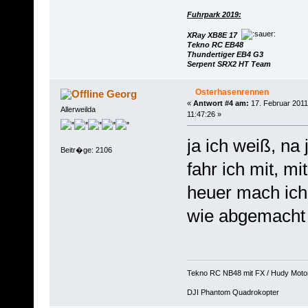
Fuhrpark 2019:
XRay XB8E 17
Tekno RC EB48
Thundertiger EB4 G3
Serpent SRX2 HT Team
Osterhasenrennen
Georg
«
Antwort #4 am:
17. Februar 2011
Allerweilda
11:47:26 »
ja ich weiß, na
Beitr�ge: 2106
fahr ich mit, m
heuer mach ich
wie abgemacht
Tekno RC NB48 mit FX / Hudy Moto
DJI Phantom Quadrokopter