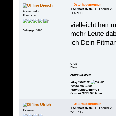
Osterhasenrennen
Diesch
«
Antwort #5 am:
17. Februar 2011
Administrator
11:56:14 »
Forumsguru
vielleicht ham
Beitr�ge: 3988
mehr Leute dabe
ich Dein Pitma
Gruß
Diesch
Fuhrpark 2019:
XRay XB8E 17
Tekno RC EB48
Thundertiger EB4 G3
Serpent SRX2 HT Team
Osterhasenrennen
Ulrich
«
Antwort #6 am:
17. Februar 2011
Pistensau
22:13:11 »