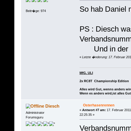
So hab Daniel 
Beitr�ge: 974
PS : Diesch was
Verbandsnumm
Und in der K
«
Letzte �nderung: 17. Februar 2011
MfG. ULI
2x RC8T Championship Edition
Alles wird Gut, wenns anders wir
Wenn es anders wird,ist alles Gut
Osterhasenrennen
Diesch
«
Antwort #7 am:
17. Februar 2011
Administrator
22:25:35 »
Forumsguru
Verbandsnummer