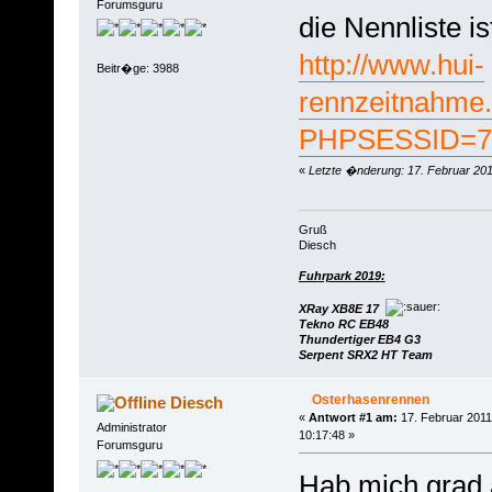
Forumsguru
die Nennliste is
http://www.hui-
Beitr�ge: 3988
rennzeitnahme.
PHPSESSID=76
«
Letzte �nderung: 17. Februar 201
Gruß
Diesch
Fuhrpark 2019:
XRay XB8E 17
Tekno RC EB48
Thundertiger EB4 G3
Serpent SRX2 HT Team
Osterhasenrennen
Diesch
«
Antwort #1 am:
17. Februar 2011
Administrator
10:17:48 »
Forumsguru
Hab mich grad 