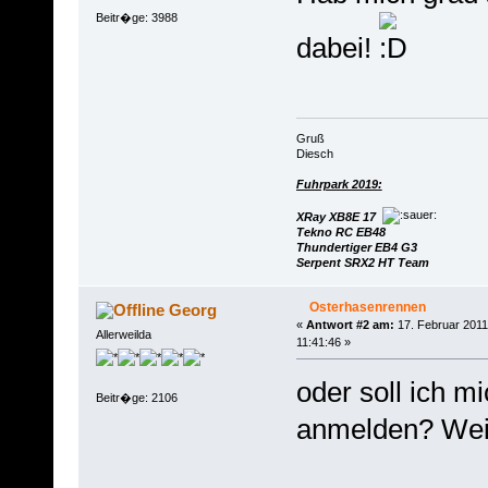
Beitr�ge: 3988
dabei!
Gruß
Diesch
Fuhrpark 2019:
XRay XB8E 17
Tekno RC EB48
Thundertiger EB4 G3
Serpent SRX2 HT Team
Osterhasenrennen
Georg
«
Antwort #2 am:
17. Februar 2011
Allerweilda
11:41:46 »
oder soll ich mi
Beitr�ge: 2106
anmelden? Wei