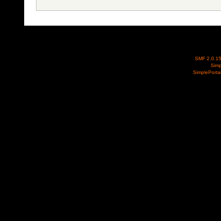
SMF 2.0.1
Simp
SimplePorta