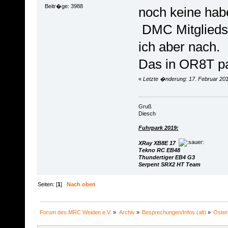
Beitr�ge: 3988
noch keine hab
DMC Mitglieds
ich aber nach.
Das in OR8T pa
«
Letzte �nderung: 17. Februar 201
Gruß
Diesch
Fuhrpark 2019:
XRay XB8E 17
Tekno RC EB48
Thundertiger EB4 G3
Serpent SRX2 HT Team
Seiten: [
1
]
Nach oben
Forum des MRC Weiden e.V.
»
Archiv
»
Besprechungen/Infos (alt)
»
Oster