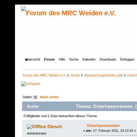
�bersicht
Forum
Hilfe
Suche
Kalender
Downloads
Einloggen
Forum des MRC Weiden e.V.
»
Archiv
»
Besprechungen/Infos (alt)
»
Oster
Seiten: [
1
]
Nach unten
Autor
Thema: Osterhasenrennen (
0 Mitglieder und 1 Gast betrachten dieses Thema.
Osterhasenrennen
Diesch
«
am:
17. Februar 2011, 10:13:10 »
Administrator