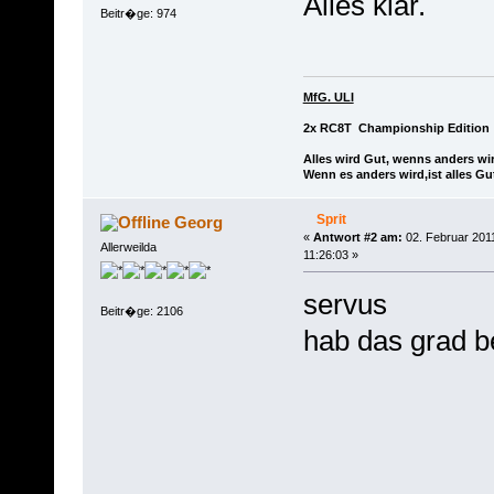
Alles klar.
Beitr�ge: 974
MfG. ULI
2x RC8T Championship Edition
Alles wird Gut, wenns anders wir
Wenn es anders wird,ist alles Gu
Sprit
Georg
«
Antwort #2 am:
02. Februar 201
Allerweilda
11:26:03 »
servus
Beitr�ge: 2106
hab das grad 