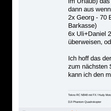
im Urlaub) das
dann aus wenn 
2x Georg - 70 E
Barkasse)
6x Uli+Daniel 
überweisen, od
Ich hoff das de
zum nächsten 
kann ich den m
Tekno RC NB48 mit FX / Hudy Mot
DJI Phantom Quadrokopter