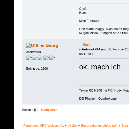
Gruß
Hans
Mein Fuhrpark:
Cen Matrix Buggy /Cen Matrix Bu
Mugen MBX6T / Mugen MBX7 Eco
Sprit
Georg
«
Antwort #14 am:
08. Februar 20
Allerweilda
08:11:48 »
ok, mach ich
Beitr�ge: 2106
Tekno RC NB48 mit FX / Hudy Mot
DJI Phantom Quadrokopter
Seiten: [
1
]
2
Nach oben
Forum des MRC Weiden e.V.
»
Archiv
»
Besprechungen/Infos (alt)
»
Sprit