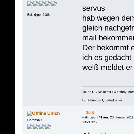
servus
Beitr�ge: 2106
hab wegen dem 
gleich nachgef
mail bekomme
Der bekommt er
ich es gedacht
weiß meldet er
Tekno RC NB48 mit FX / Hudy Mot
DJI Phantom Quadrokopter
Sprit
Ulrich
«
Antwort #1 am:
23. Januar 2011
Pistensau
13:21:32 »