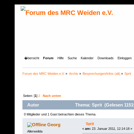
�bersicht
Forum
Hilfe
Suche
Kalender
Downloads
Einloggen
Forum des MRC Weiden e.V.
»
Archiv
»
Besprechungen/Infos (alt)
»
Sprit
Seiten: [
1
]
2
Nach unten
Autor
Thema: Sprit (Gelesen 1151
0 Mitglieder und 1 Gast betrachten dieses Thema.
Sprit
Georg
«
am:
23. Januar 2011, 12:14:18 »
Allerweilda