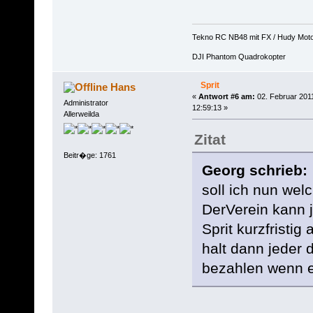
Tekno RC NB48 mit FX / Hudy Mot
DJI Phantom Quadrokopter
Sprit
Hans
«
Antwort #6 am:
02. Februar 201
Administrator
12:59:13 »
Allerweilda
Zitat
Beitr�ge: 1761
Georg schrieb:
soll ich nun wel
DerVerein kann 
Sprit kurzfristi
halt dann jeder d
bezahlen wenn er