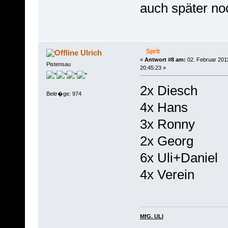
auch später noc
Sprit
Ulrich
«
Antwort #8 am:
02. Februar 201
Pistensau
20:45:23 »
2x Diesch
Beitr�ge: 974
4x Hans
3x Ronny
2x Georg
6x Uli+Daniel
4x Verein
MfG. ULI