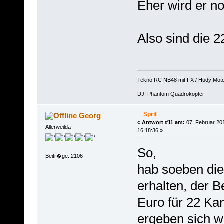
Eher wird er no
Also sind die 2
Tekno RC NB48 mit FX / Hudy Mot
DJI Phantom Quadrokopter
Sprit
Georg
«
Antwort #11 am:
07. Februar 20
Allerweilda
16:18:36 »
So,
Beitr�ge: 2106
hab soeben di
erhalten, der B
Euro für 22 Ka
ergeben sich 