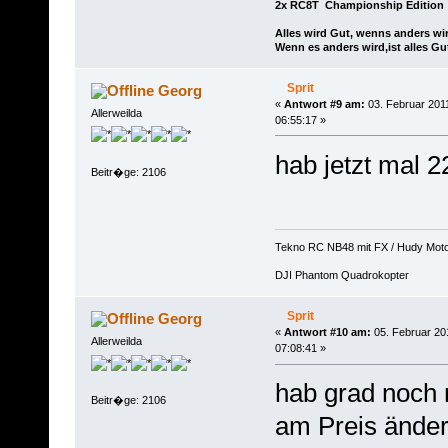
2x RC8T Championship Edition
Alles wird Gut, wenns anders wir
Wenn es anders wird,ist alles Gu
Sprit
Georg
«
Antwort #9 am:
03. Februar 201
Allerweilda
06:55:17 »
hab jetzt mal 2
Beitr�ge: 2106
Tekno RC NB48 mit FX / Hudy Mot
DJI Phantom Quadrokopter
Sprit
Georg
«
Antwort #10 am:
05. Februar 20
Allerweilda
07:08:41 »
hab grad noch
Beitr�ge: 2106
am Preis ändert