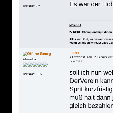
Es war der Hob
Beitr�ge: 974
MfG. ULI
2x RC8T Championship Edition
Alles wird Gut, wenns anders wir
Wenn es anders wird,ist alles Gu
Sprit
Georg
«
Antwort #5 am:
02. Februar 201
Allerweilda
12:48:56 »
soll ich nun we
Beitr�ge: 2106
DerVerein kan
Sprit kurzfrist
muß halt dann 
gleich bezahlen