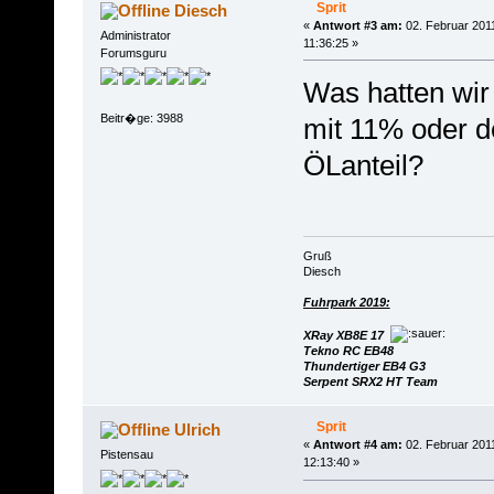
Sprit
Diesch
«
Antwort #3 am:
02. Februar 201
Administrator
11:36:25 »
Forumsguru
Was hatten wir
Beitr�ge: 3988
mit 11% oder d
ÖLanteil?
Gruß
Diesch
Fuhrpark 2019:
XRay XB8E 17
Tekno RC EB48
Thundertiger EB4 G3
Serpent SRX2 HT Team
Sprit
Ulrich
«
Antwort #4 am:
02. Februar 201
Pistensau
12:13:40 »