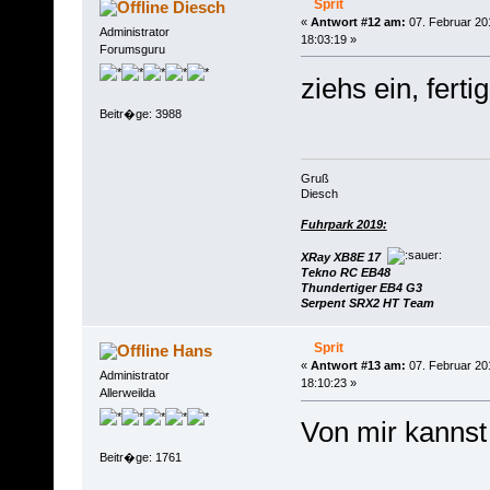
Sprit
Diesch
«
Antwort #12 am:
07. Februar 20
Administrator
18:03:19 »
Forumsguru
ziehs ein, fertig
Beitr�ge: 3988
Gruß
Diesch
Fuhrpark 2019:
XRay XB8E 17
Tekno RC EB48
Thundertiger EB4 G3
Serpent SRX2 HT Team
Sprit
Hans
«
Antwort #13 am:
07. Februar 20
Administrator
18:10:23 »
Allerweilda
Von mir kannst
Beitr�ge: 1761