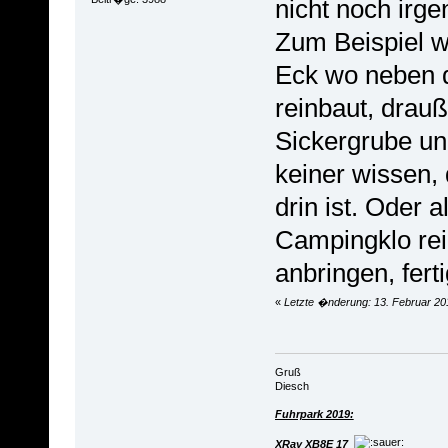
nicht noch irg
Zum Beispiel w
Eck wo neben 
reinbaut, drauß
Sickergrube und
keiner wissen, 
drin ist. Oder a
Campingklo rei
anbringen, ferti
«
Letzte �nderung: 13. Februar 20
Gruß
Diesch
Fuhrpark 2019:
XRay XB8E 17