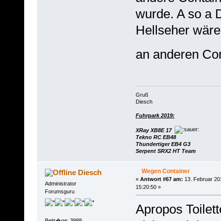
wurde. A so a
Hellseher wäre
an anderen Con
Gruß
Diesch
Fuhrpark 2019:
XRay XB8E 17
Tekno RC EB48
Thundertiger EB4 G3
Serpent SRX2 HT Team
Wegen Container
Diesch
«
Antwort #67 am:
13. Februar 20
Administrator
15:20:50 »
Forumsguru
Apropos Toilet
Beitr�ge: 3988