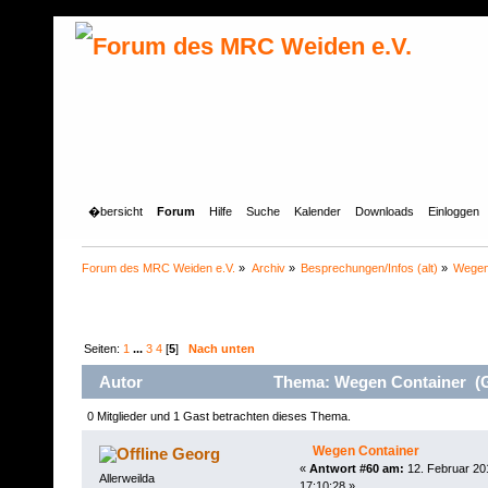
�bersicht
Forum
Hilfe
Suche
Kalender
Downloads
Einloggen
Forum des MRC Weiden e.V.
»
Archiv
»
Besprechungen/Infos (alt)
»
Wegen
Seiten:
1
...
3
4
[
5
]
Nach unten
Autor
Thema: Wegen Container (G
0 Mitglieder und 1 Gast betrachten dieses Thema.
Wegen Container
Georg
«
Antwort #60 am:
12. Februar 20
Allerweilda
17:10:28 »