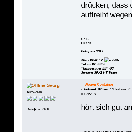
drücken, dass 
auftreibt wege
Gruß
Diesch
Fuhrpark 2019:
XRay XB8E 17
Tekno RC EB48
Thundertiger EB4 G3
Serpent SRX2 HT Team
Wegen Container
Georg
«
Antwort #64 am:
13. Februar 20
Allerweilda
09:29:20 »
hört sich gut an
Beitr�ge: 2106
Tekno RC NB48 mit FX / Hudy Mot