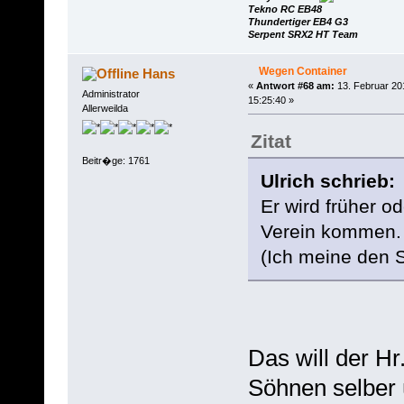
Tekno RC EB48
Thundertiger EB4 G3
Serpent SRX2 HT Team
Wegen Container
Hans
«
Antwort #68 am:
13. Februar 20
Administrator
15:25:40 »
Allerweilda
Zitat
Beitr�ge: 1761
Ulrich schrieb:
Er wird früher o
Verein kommen.
(Ich meine den S
Das will der Hr
Söhnen selber 