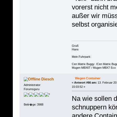
vorerst nicht m
außer wir müs
selbst organisi
Gruß
Hans
Mein Fuhrpark:
Cen Matrix Buggy /Cen Matrix Bu
Mugen MBX6T / Mugen MBX7 Eco
Wegen Container
Diesch
«
Antwort #66 am:
13. Februar 20
Administrator
15:03:52 »
Forumsguru
Na wie sollen 
Beitr�ge: 3988
schnuppern kö
andere Contain