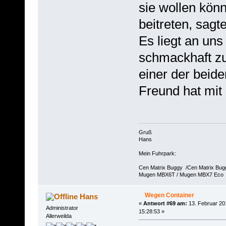
sie wollen kön
beitreten, sagte
Es liegt an uns
schmackhaft z
einer der beid
Freund hat mit
Gruß
Hans
Mein Fuhrpark:
Cen Matrix Buggy /Cen Matrix Bu
Mugen MBX6T / Mugen MBX7 Eco
Wegen Container
Hans
«
Antwort #69 am:
13. Februar 20
Administrator
15:28:53 »
Allerweilda