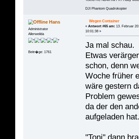
DJI Phantom Quadrokopter
Wegen Container
Hans
«
Antwort #65 am:
13. Februar 20
Administrator
10:01:38 »
Allerweilda
Ja mal schau.
Beitr�ge: 1761
Etwas verärgert
schon, denn we
Woche früher e
wäre gestern d
Problem gewes
da der den and
aufgeladen hat
"Toni" dann br