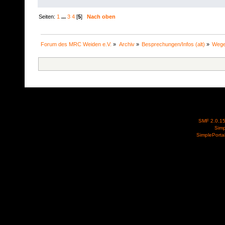
Seiten:
1
...
3
4
[
5
]
Nach oben
Forum des MRC Weiden e.V.
»
Archiv
»
Besprechungen/Infos (alt)
»
Wege
SMF 2.0.1
Simp
SimplePorta