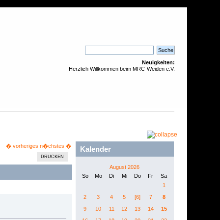
Neuigkeiten:
Herzlich Willkommen beim MRC-Weiden e.V.
� vorheriges
n�chstes �
Kalender
DRUCKEN
August 2026
So
Mo
Di
Mi
Do
Fr
Sa
1
2
3
4
5
[6]
7
8
9
10
11
12
13
14
15