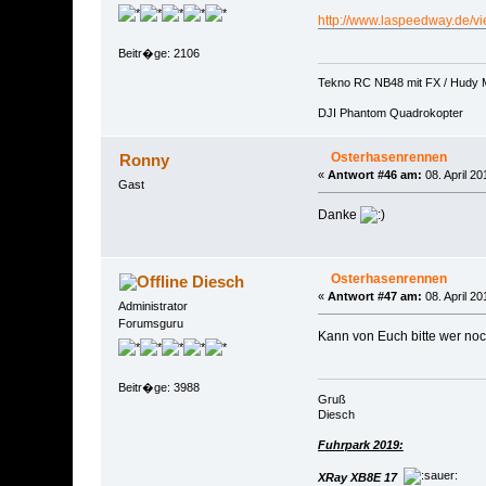
http://www.laspeedway.de/
Beitr�ge: 2106
Tekno RC NB48 mit FX / Hudy 
DJI Phantom Quadrokopter
Osterhasenrennen
Ronny
«
Antwort #46 am:
08. April 20
Gast
Danke
Osterhasenrennen
Diesch
«
Antwort #47 am:
08. April 20
Administrator
Forumsguru
Kann von Euch bitte wer noc
Beitr�ge: 3988
Gruß
Diesch
Fuhrpark 2019:
XRay XB8E 17