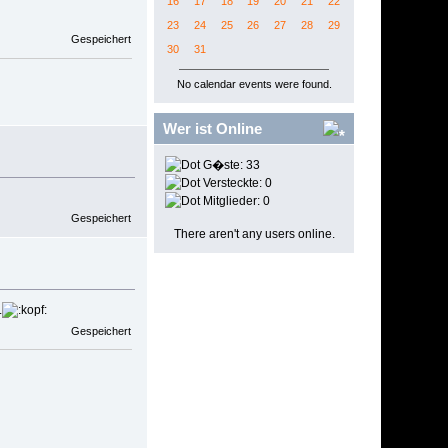
16
17
18
19
20
21
22
23
24
25
26
27
28
29
Gespeichert
30
31
No calendar events were found.
Wer ist Online
G�ste: 33
Versteckte: 0
Mitglieder: 0
Gespeichert
There aren't any users online.
.
Gespeichert