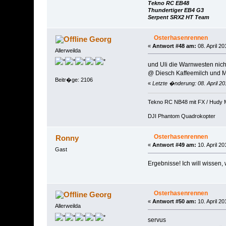
Tekno RC EB48
Thundertiger EB4 G3
Serpent SRX2 HT Team
Osterhasenrennen
Georg
«
Antwort #48 am:
08. April 20
Allerweilda
und Uli die Warnwesten nich
@ Diesch Kaffeemilch und Ma
Beitr�ge: 2106
«
Letzte �nderung: 08. April 2
Tekno RC NB48 mit FX / Hudy 
DJI Phantom Quadrokopter
Osterhasenrennen
Ronny
«
Antwort #49 am:
10. April 20
Gast
Ergebnisse! Ich will wissen, 
Osterhasenrennen
Georg
«
Antwort #50 am:
10. April 20
Allerweilda
servus