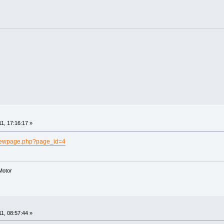
11, 17:16:17 »
viewpage.php?page_id=4
Motor
11, 08:57:44 »