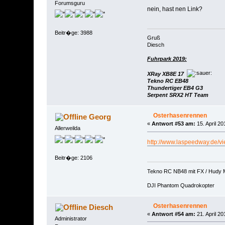
Forumsguru
nein, hast nen Link?
Beitr�ge: 3988
Gruß
Diesch
Fuhrpark 2019:
XRay XB8E 17
Tekno RC EB48
Thundertiger EB4 G3
Serpent SRX2 HT Team
Osterhasenrennen
Georg
«
Antwort #53 am:
15. April 20
Allerweilda
http://www.laspeedway.de/
Beitr�ge: 2106
Tekno RC NB48 mit FX / Hudy 
DJI Phantom Quadrokopter
Osterhasenrennen
Diesch
«
Antwort #54 am:
21. April 20
Administrator