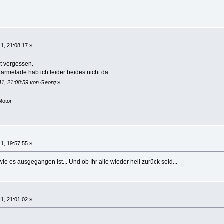
11, 21:08:17 »
t vergessen.
rmelade hab ich leider beides nicht da
011, 21:08:59 von Georg
»
Motor
11, 19:57:55 »
wie es ausgegangen ist... Und ob Ihr alle wieder heil zurück seid...
11, 21:01:02 »