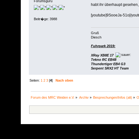
Forumsguru
habt ihr überhaupt gesehen,
[youtube]9SooeJa-51o[/yout
Beitr�ge: 3988
Gruß
Diesch
Fuhrpark 2019:
XRay XB8E 17
Tekno RC EB48
Thundertiger EB4 G3
Serpent SRX2 HT Team
Seiten:
1
2
3
[
4
]
Nach oben
Forum des MRC Weiden e.V.
»
Archiv
»
Besprechungen/Infos (alt)
»
O