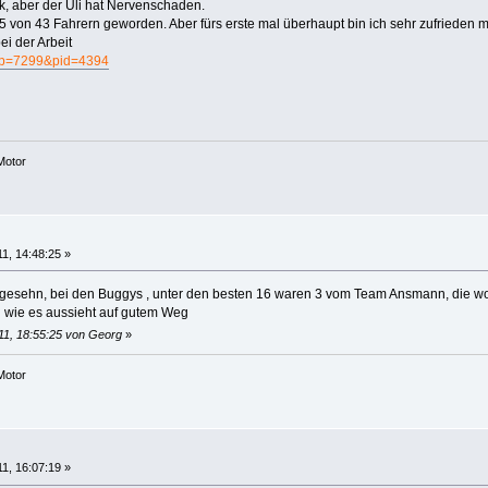
ck, aber der Uli hat Nervenschaden.
5 von 43 Fahrern geworden. Aber fürs erste mal überhaupt bin ich sehr zufrieden m
ei der Arbeit
/?p=7299&pid=4394
Motor
11, 14:48:25 »
 gesehn, bei den Buggys , unter den besten 16 waren 3 vom Team Ansmann, die w
d wie es aussieht auf gutem Weg
011, 18:55:25 von Georg
»
Motor
11, 16:07:19 »