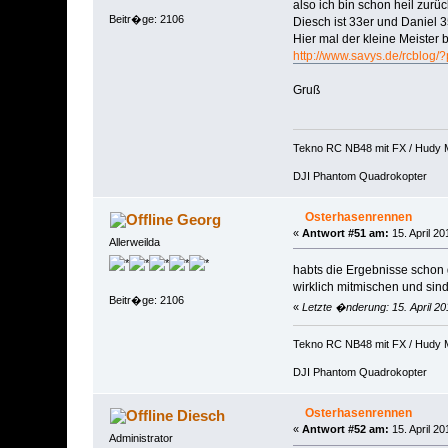
also ich bin schon heil zurü
Beitr�ge: 2106
Diesch ist 33er und Daniel 3
Hier mal der kleine Meister b
http://www.savys.de/rcblog
Gruß
Tekno RC NB48 mit FX / Hudy 
DJI Phantom Quadrokopter
Osterhasenrennen
Georg
«
Antwort #51 am:
15. April 20
Allerweilda
habts die Ergebnisse schon
wirklich mitmischen und sin
Beitr�ge: 2106
«
Letzte �nderung: 15. April 2
Tekno RC NB48 mit FX / Hudy 
DJI Phantom Quadrokopter
Osterhasenrennen
Diesch
«
Antwort #52 am:
15. April 20
Administrator