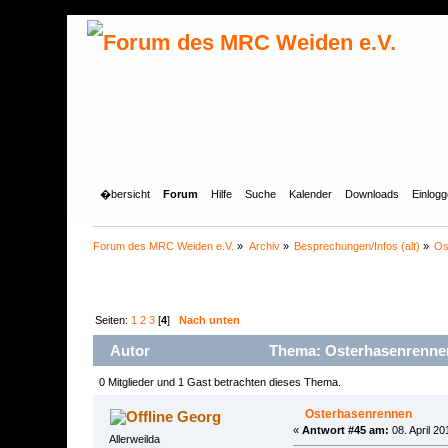
�bersicht
Forum
Hilfe
Suche
Kalender
Downloads
Einlog
Forum des MRC Weiden e.V.
»
Archiv
»
Besprechungen/Infos (alt)
»
Os
Seiten:
1
2
3
[
4
]
Nach unten
Autor
Thema: Osterhasenrennen
0 Mitglieder und 1 Gast betrachten dieses Thema.
Osterhasenrennen
Georg
«
Antwort #45 am:
08. April 20
Allerweilda