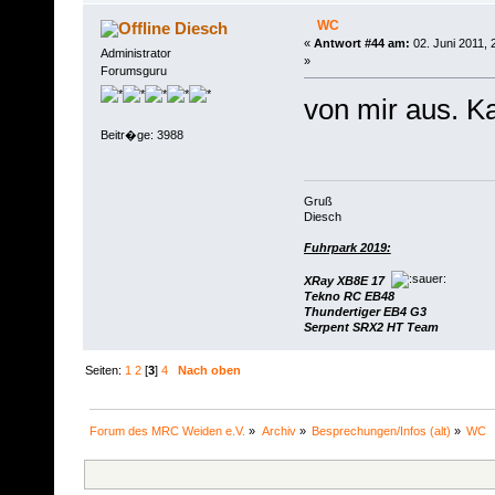
WC
Diesch
«
Antwort #44 am:
02. Juni 2011, 
Administrator
»
Forumsguru
von mir aus. 
Beitr�ge: 3988
Gruß
Diesch
Fuhrpark 2019:
XRay XB8E 17
Tekno RC EB48
Thundertiger EB4 G3
Serpent SRX2 HT Team
Seiten:
1
2
[
3
]
4
Nach oben
Forum des MRC Weiden e.V.
»
Archiv
»
Besprechungen/Infos (alt)
»
WC