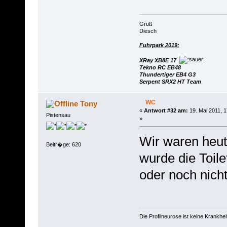
Gruß
Diesch
Fuhrpark 2019:
XRay XB8E 17
Tekno RC EB48
Thundertiger EB4 G3
Serpent SRX2 HT Team
WC
Tony
«
Antwort #32 am:
19. Mai 2011, 1
Pistensau
»
Wir waren heut
Beitr�ge: 620
wurde die Toile
oder noch nicht 
Die Profilneurose ist keine Krankh