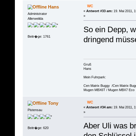
WC
Hans
«
Antwort #33 am:
19. Mai 2011, 1
Administrator
»
Allerweilda
So ein Depp, w
Beitr�ge: 1761
dringend müsse
Gruß
Hans
Mein Fuhrpark:
Cen Matrix Buggy /Cen Matrix Bu
Mugen MBX6T / Mugen MBX7 Eco
WC
Tony
«
Antwort #34 am:
19. Mai 2011, 1
Pistensau
»
Aber Uli was br
Beitr�ge: 620
den Schlüssel i