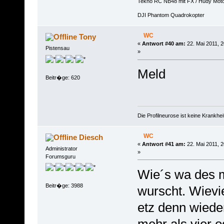
Tekno RC NB48 mit FX / Hudy Mot
DJI Phantom Quadrokopter
WC
Tony
«
Antwort #40 am:
22. Mai 2011, 2
Pistensau
»
Meld
Beitr�ge: 620
Die Profilneurose ist keine Krankh
WC
Diesch
«
Antwort #41 am:
22. Mai 2011, 2
Administrator
»
Forumsguru
Wie´s wa des m
Beitr�ge: 3988
wurscht. Wievi
etz denn wied
mehr als vier o