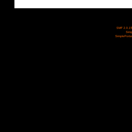
SMF 2.0.1
Simp
SimplePorta