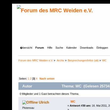
�bersicht
Forum
Hilfe
Suche
Kalender
Downloads
Einloggen
Forum des MRC Weiden e.V.
»
Archiv
»
Besprechungen/Infos (alt)
»
WC
Seiten:
1
2
[
3
]
4
Nach unten
Autor
Thema: WC (Gelesen 25734 
0 Mitglieder und 1 Gast betrachten dieses Thema.
WC
Ulrich
«
Antwort #30 am:
16. Mai 2011, 2
Pistensau
»