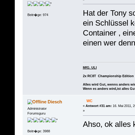
Hat der Tony sc
Beitr�ge: 974
ein Schlüssel 
Container , ein
einen wer denn w
MfG. ULI
2x RC8T Championship Edition
Alles wird Gut, wenns anders wir
Wenn es anders wird,ist alles Gu
WC
Diesch
«
Antwort #31 am:
16. Mai 2011, 2
Administrator
»
Forumsguru
Ahso, ok alles 
Beitr�ge: 3988