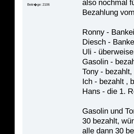
also nochmal fü
Beitr�ge: 2106
Bezahlung vom
Ronny - Banke
Diesch - Banke
Uli - überweis
Gasolin - bezah
Tony - bezahlt,
Ich - bezahlt , 
Hans - die 1. 
Gasolin und To
30 bezahlt, wü
alle dann 30 b