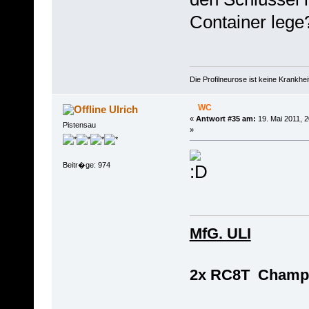
Container lege
Die Profilneurose ist keine Krankh
WC
Ulrich
«
Antwort #35 am:
19. Mai 2011, 2
Pistensau
»
Beitr�ge: 974
MfG. ULI
2x RC8T Champi