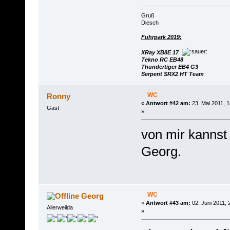
Gruß
Diesch
Fuhrpark 2019:
XRay XB8E 17
Tekno RC EB48
Thundertiger EB4 G3
Serpent SRX2 HT Team
WC
Ronny
«
Antwort #42 am:
23. Mai 2011, 1
Gast
»
von mir kannst
Georg.
WC
Georg
«
Antwort #43 am:
02. Juni 2011, 
Allerweilda
»