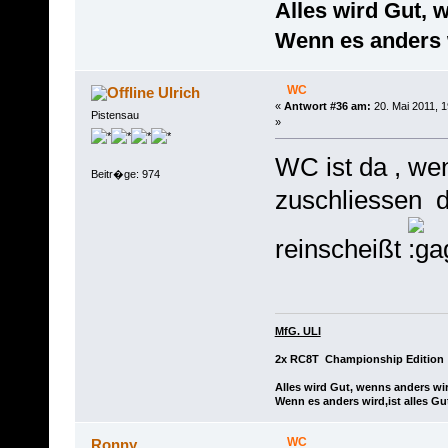
Alles wird Gut, 
Wenn es anders w
WC
Ulrich
«
Antwort #36 am:
20. Mai 2011, 1
Pistensau
»
WC ist da , wen
Beitr�ge: 974
zuschliessen d
reinscheißt
MfG. ULI
2x RC8T Championship Edition
Alles wird Gut, wenns anders wir
Wenn es anders wird,ist alles Gu
WC
Ronny