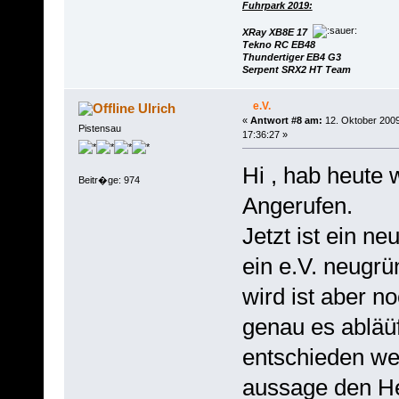
Fuhrpark 2019:
XRay XB8E 17
Tekno RC EB48
Thundertiger EB4 G3
Serpent SRX2 HT Team
e.V.
Ulrich
«
Antwort #8 am:
12. Oktober 2009
Pistensau
17:36:27 »
Hi , hab heute 
Beitr�ge: 974
Angerufen.
Jetzt ist ein n
ein e.V. neugrü
wird ist aber n
genau es abläüf
entschieden wer
aussage den H