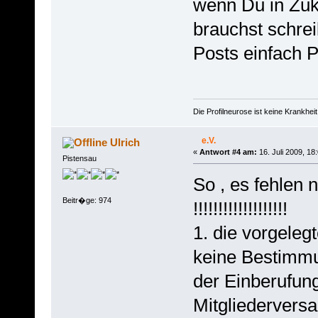
wenn Du in Zu
brauchst schre
Posts einfach P
Die Profilneurose ist keine Krankhe
e.V.
Ulrich
«
Antwort #4 am:
16. Juli 2009, 18
Pistensau
So , es fehlen
Beitr�ge: 974
!!!!!!!!!!!!!!!!!!!
1. die vorgeleg
keine Bestimm
der Einberufun
Mitgliedervers