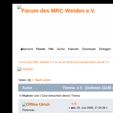
�bersicht
Forum
Hilfe
Suche
Kalender
Downloads
Einloggen
Forum des MRC Weiden e.V.
»
Archiv
»
Besprechungen/Infos (alt)
»
e.V.
Seiten: [
1
]
2
Nach unten
Autor
Thema: e.V. (Gelesen 11146 
0 Mitglieder und 1 Gast betrachten dieses Thema.
e.V.
Ulrich
«
am:
29. Juni 2009, 17:34:28 »
Pistensau