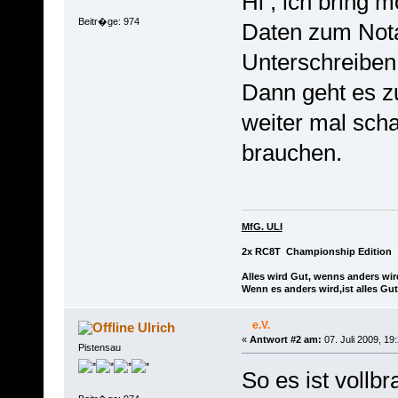
Hi , ich bring m
Beitr�ge: 974
Daten zum Not
Unterschreiben 
Dann geht es z
weiter mal sch
brauchen.
MfG. ULI
2x RC8T Championship Edition
Alles wird Gut, wenns anders wir
Wenn es anders wird,ist alles Gut
e.V.
Ulrich
«
Antwort #2 am:
07. Juli 2009, 19
Pistensau
So es ist vollbr