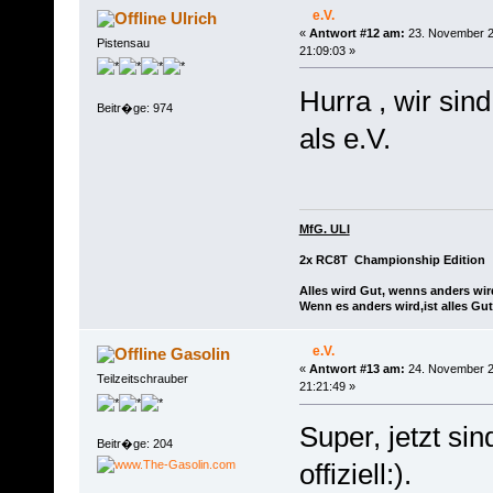
e.V.
Ulrich
«
Antwort #12 am:
23. November 2
Pistensau
21:09:03 »
Hurra , wir sind
Beitr�ge: 974
als e.V.
MfG. ULI
2x RC8T Championship Edition
Alles wird Gut, wenns anders wir
Wenn es anders wird,ist alles Gut
e.V.
Gasolin
«
Antwort #13 am:
24. November 2
Teilzeitschrauber
21:21:49 »
Super, jetzt sin
Beitr�ge: 204
offiziell:).