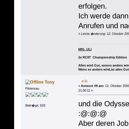
erfolgen.
Ich werde dann
Anrufen und na
«
Letzte �nderung: 12. Oktober 200
MfG. ULI
2x RC8T Championship Edition
Alles wird Gut, wenns anders wir
Wenn es anders wird,ist alles Gut
e.V.
Tony
«
Antwort #9 am:
12. Oktober 2009
Pistensau
21:00:11 »
und die Odyssee
Beitr�ge: 620
:@:@:@
Aber deren Job 