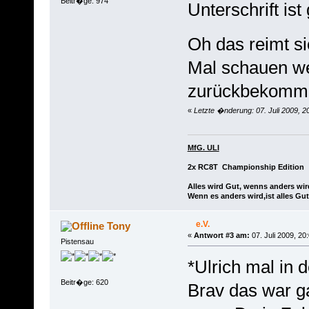
Beitr�ge: 974
Unterschrift is
Oh das reimt sic
Mal schauen we
zurückbekomme
«
Letzte �nderung: 07. Juli 2009, 2
MfG. ULI
2x RC8T Championship Edition
Alles wird Gut, wenns anders wir
Wenn es anders wird,ist alles Gut
e.V.
Tony
«
Antwort #3 am:
07. Juli 2009, 20
Pistensau
*Ulrich mal in
Beitr�ge: 620
Brav das war ga