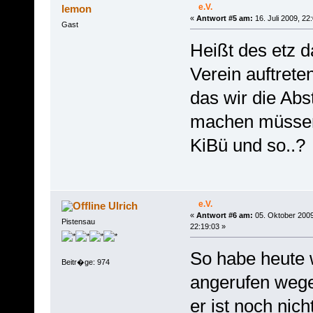
e.V.
lemon
«
Antwort #5 am:
16. Juli 2009, 22
Gast
Heißt des etz da
Verein auftrete
das wir die Ab
machen müssen
KiBü und so..?
e.V.
Ulrich
«
Antwort #6 am:
05. Oktober 2009
Pistensau
22:19:03 »
So habe heute 
Beitr�ge: 974
angerufen wege
er ist noch nic