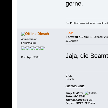
gerne.
Die Profilneurose ist keine Krankhe
e.V.
Diesch
«
Antwort #10 am:
12. Oktober 200
Administrator
21:17:30 »
Forumsguru
Jaja, die Beamte
Beitr�ge: 3988
Gruß
Diesch
Fuhrpark 2019:
XRay XB8E 17
Tekno RC EB48
Thundertiger EB4 G3
Serpent SRX2 HT Team