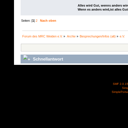
Alles wird Gut, wenns anders wir
Wenn es anders wird,ist alles Gut
Seiten: [
1
]
2
Nach oben
Forum des MRC Weiden e.V.
»
Archiv
»
Besprechungen/Infos (alt)
»
e.V.
Schnellantwort
SMF 2.0.1
Simp
SimplePorta