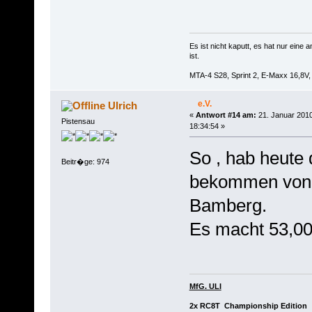
Es ist nicht kaputt, es hat nur ein
ist.
MTA-4 S28, Sprint 2, E-Maxx 16,8
e.V.
Ulrich
«
Antwort #14 am:
21. Januar 2010
Pistensau
18:34:54 »
So , hab heute
Beitr�ge: 974
bekommen von 
Bamberg.
Es macht 53,00
MfG. ULI
2x RC8T Championship Edition