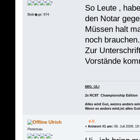
So Leute , habe
Beitr�ge: 974
den Notar gege
Müssen halt ma
noch brauchen.
Zur Unterschrif
Vorstände komm
MfG. ULI
2x RC8T Championship Edition
Alles wird Gut, wenns anders wir
Wenn es anders wird,ist alles Gut
e.V.
Ulrich
«
Antwort #1 am:
06. Juli 2009, 19
Pistensau