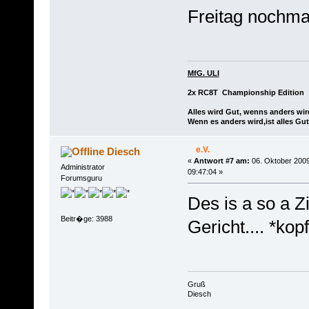
Freitag nochma
MfG. ULI
2x RC8T Championship Edition
Alles wird Gut, wenns anders wir
Wenn es anders wird,ist alles Gut
e.V.
Diesch
«
Antwort #7 am:
06. Oktober 2009
Administrator
09:47:04 »
Forumsguru
Des is a so a Z
Beitr�ge: 3988
Gericht.... *kop
Gruß
Diesch