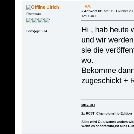
e.V.
Ulrich
«
Antwort #11 am:
19. Oktober 200
Pistensau
12:14:40 »
Hi , hab heute 
Beitr�ge: 974
und wir werden
sie die veröffen
wo.
Bekomme dann 
zugeschickt + 
MfG. ULI
2x RC8T Championship Edition
Alles wird Gut, wenns anders wir
Wenn es anders wird,ist alles Gut