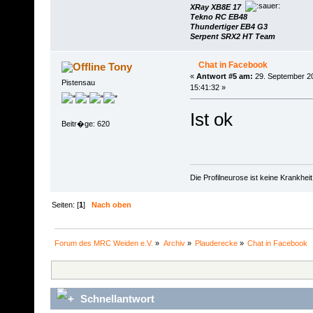
XRay XB8E 17
Tekno RC EB48
Thundertiger EB4 G3
Serpent SRX2 HT Team
Chat in Facebook
Tony
«
Antwort #5 am:
29. September 2
Pistensau
15:41:32 »
Ist ok
Beitr�ge: 620
Die Profilneurose ist keine Krankhe
Seiten: [
1
]
Nach oben
Forum des MRC Weiden e.V.
»
Archiv
»
Plauderecke
»
Chat in Facebook
Schnellantwort