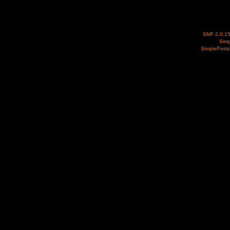
SMF 2.0.1
Simp
SimplePorta