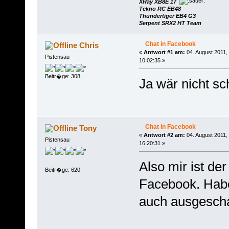
XRay XB8E 17
Tekno RC EB48
Thundertiger EB4 G3
Serpent SRX2 HT Team
Chat in Facebook
Chris
«
Antwort #1 am:
04. August 2011,
Pistensau
10:02:35 »
Beitr�ge: 308
Ja wär nicht sc
Chat in Facebook
Tony
«
Antwort #2 am:
04. August 2011,
Pistensau
16:20:31 »
Also mir ist de
Beitr�ge: 620
Facebook. Habe
auch ausgescha