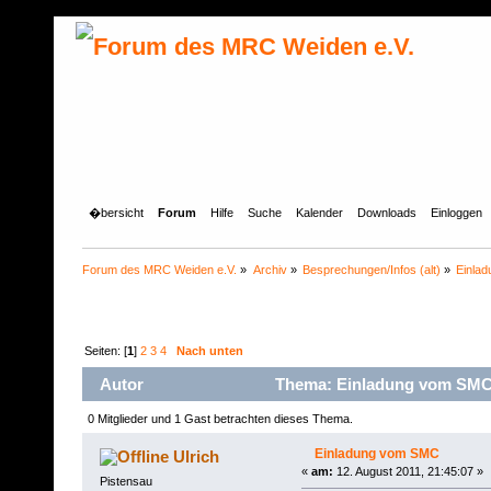
�bersicht
Forum
Hilfe
Suche
Kalender
Downloads
Einloggen
Forum des MRC Weiden e.V.
»
Archiv
»
Besprechungen/Infos (alt)
»
Einla
Seiten: [
1
]
2
3
4
Nach unten
Autor
Thema: Einladung vom SMC 
0 Mitglieder und 1 Gast betrachten dieses Thema.
Einladung vom SMC
Ulrich
«
am:
12. August 2011, 21:45:07 »
Pistensau