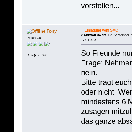
vorstellen...
Einladung vom SMC
Tony
«
Antwort #4 am:
02. September 2
Pistensau
17:04:00 »
So Freunde nu
Beitr�ge: 620
Frage: Nehmen w
nein.
Bitte tragt euch
oder nicht. We
mindestens 6 Mi
zusagen mitzuh
das ganze abs