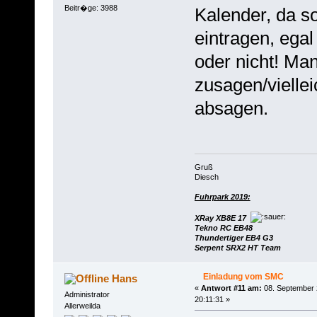
Beitr�ge: 3988
Kalender, da sol
eintragen, ega
oder nicht! Ma
zusagen/vielle
absagen.
Gruß
Diesch
Fuhrpark 2019:
XRay XB8E 17
Tekno RC EB48
Thundertiger EB4 G3
Serpent SRX2 HT Team
Einladung vom SMC
Hans
«
Antwort #11 am:
08. September 
Administrator
20:11:31 »
Allerweilda