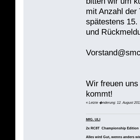
bitten wir um 
mit Anzahl der
spätestens 15.
und Rückmeldu
Vorstand@smc
Wir freuen uns
kommt!
«
Letzte �nderung: 12. August 2011
MfG. ULI
2x RC8T Championship Edition
Alles wird Gut, wenns anders wir