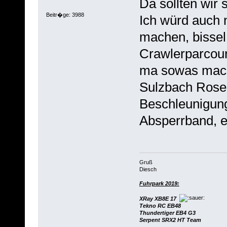
Da sollten wir
Beitr�ge: 3988
Ich würd auch 
machen, bissel
Crawlerparcours
ma sowas mach
Sulzbach Rose
Beschleunigun
Absperrband, ein
Gruß
Diesch
Fuhrpark 2019:
XRay XB8E 17
Tekno RC EB48
Thundertiger EB4 G3
Serpent SRX2 HT Team