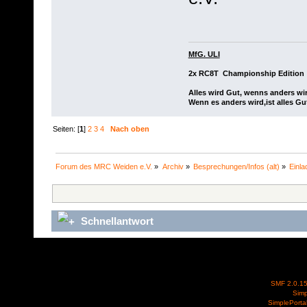
MfG. ULI
2x RC8T Championship Edition
Alles wird Gut, wenns anders wir
Wenn es anders wird,ist alles Gu
Seiten: [
1
]
2
3
4
Nach oben
Forum des MRC Weiden e.V.
»
Archiv
»
Besprechungen/Infos (alt)
»
Einl
Schnellantwort
SMF 2.0.1
Simp
SimplePorta