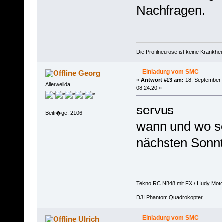
Nachfragen.
Die Profilneurose ist keine Krankh
Einladung vom SMC
Georg
«
Antwort #13 am:
18. September 
Allerweilda
08:24:20 »
servus
Beitr�ge: 2106
wann und wo so
nächsten Sonnt
Tekno RC NB48 mit FX / Hudy Mot
DJI Phantom Quadrokopter
Einladung vom SMC
Ulrich