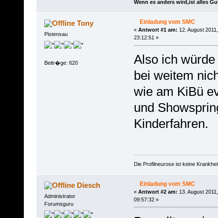
Wenn es anders wird,ist alles Gu
Einladung vom SMC
Tony
«
Antwort #1 am:
12. August 2011,
Pistensau
23:12:51 »
Also ich würde
Beitr�ge: 620
bei weitem nic
wie am KiBü ev
und Showsprin
Kinderfahren.
Die Profilneurose ist keine Krankh
Einladung vom SMC
Diesch
«
Antwort #2 am:
13. August 2011,
Administrator
09:57:32 »
Forumsguru