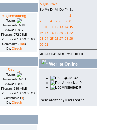
August 2026
So
Mo
Di
Mi
Do
Fr
Sa
1
Mitgliedsantrag
Rating:
2
3
4
5
6
[7]
8
Downloads: 5318
9
10
11
12
13
14
15
Views: 12077
16
17
18
19
20
21
22
Filesize: 272.98kB
23
24
25
26
27
28
29
: 25. Juni 2018, 23:05:00
Comments (
498
)
30
31
By:
Diesch
No calendar events were found.
Wer ist Online
Satzung
Rating:
G�ste: 32
Downloads: 5251
Versteckte: 0
Views: 11039
Mitglieder: 0
Filesize: 186.46kB
: 25. Juni 2018, 23:06:28
Comments (
4
)
There aren't any users online.
By:
Diesch