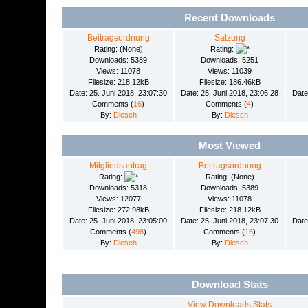
Recent Downloads
Beitragsordnung
Satzung
Rating: (None)
Rating:
Downloads: 5389
Downloads: 5251
Views: 11078
Views: 11039
Filesize: 218.12kB
Filesize: 186.46kB
Date: 25. Juni 2018, 23:07:30
Date: 25. Juni 2018, 23:06:28
Date
Comments (
16
)
Comments (
4
)
By:
Diesch
By:
Diesch
Most Viewed
Mitgliedsantrag
Beitragsordnung
Rating:
Rating: (None)
Downloads: 5318
Downloads: 5389
Views: 12077
Views: 11078
Filesize: 272.98kB
Filesize: 218.12kB
Date: 25. Juni 2018, 23:05:00
Date: 25. Juni 2018, 23:07:30
Date
Comments (
498
)
Comments (
16
)
By:
Diesch
By:
Diesch
Download Stats
View Downloads Stats