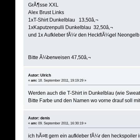
GrÃ¶sse XXL
Alex Brust Links
1xT-Shirt Dunkelblau 13,50â‚¬
1xKaputzenpulli Dunkelblau 32,50â‚¬
und 1x Aufkleber fÃ¼r den HeckflÃ¼gel Neongelb
Bitte Ã¼berweisen 47,50â‚¬
Autor: Ulrich
«
am:
18. September 2011, 19:19:29 »
Werden auch die T-Shirt in Dunkelblau (wie Sweats
Bitte Farbe und den Namen wo vorne drauf soll mi
Autor: denis
«
am:
09. September 2011, 16:30:19 »
ich hÃ¤tt gern ein aufkleber fÃ¼r den heckspoiler 