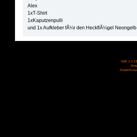
Alex
1xT-Shirt
1xKaputzenpulli
und 1x Aufkleber fÃ¼r den HeckflÃ¼gel Neongelb
SMF 2.0.1
Simp
SimplePorta