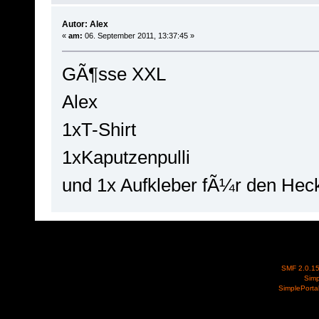
Autor: Alex
«
am:
06. September 2011, 13:37:45 »
GÃ¶sse XXL
Alex
1xT-Shirt
1xKaputzenpulli
und 1x Aufkleber fÃ¼r den Hec
SMF 2.0.1
Simp
SimplePorta