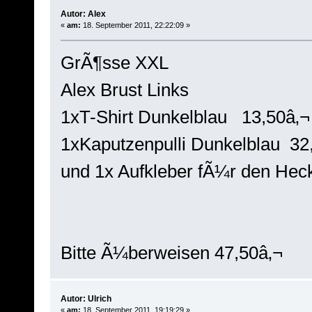
Autor: Alex
«
am:
18. September 2011, 22:22:09 »
GrÃ¶sse XXL
Alex Brust Links
1xT-Shirt Dunkelblau 13,50â‚¬
1xKaputzenpulli Dunkelblau 32
und 1x Aufkleber fÃ¼r den Hec
Bitte Ã¼berweisen 47,50â‚¬
Autor: Ulrich
«
am:
18. September 2011, 19:19:29 »