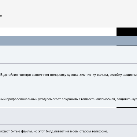
au
 В детейлинг-центре выполняют полировку кузова, химчистку салона, оклейку защитн
ный профессиональный уход помогает сохранить стоимость автомобиля, защитить куз
 пихают битые файлы, но этот билд летает на моем старом телефоне.