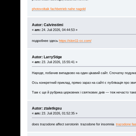
photovoltaik fachbetrieb nahe nagold
Autor: Calvinstimi
«
am:
24. Juli 2026, 04:44:53 »
подробнее здесь
https://slon11-cc.com/
Autor: LarryStige
«
am:
23. Juli 2026, 15:55:41 »
Народе, побачив випадково на один цікавий сайт. Спочатку подума
Ось конкретний приклад, прямо зараз на сайті є публікація про зв
Там є ще й рубрика церковних і святкових днів — теж нечасто так
Autor: ztaletkgsu
«
am:
23. Juli 2026, 01:52:35 »
does trazodone affect serotonin trazodone for insomnia
trazodone fas