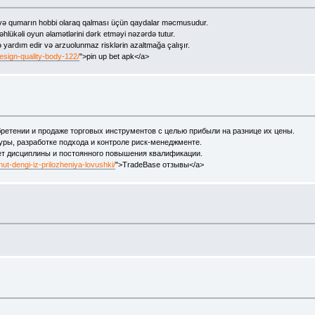
ı və qumarın hobbi olaraq qalması üçün qaydalar məcmusudur.
hlükəli oyun əlamətlərini dərk etməyi nəzərdə tutur.
ə yardım edir və arzuolunmaz risklərin azaltmağa çalışır.
sign-quality-body-122/
">pin up bet apk</a>
ретении и продаже торговых инструментов с целью прибыли на разнице их цены.
ры, разработке подхода и контроле риск-менеджменте.
ет дисциплины и постоянного повышения квалификации.
nut-dengi-iz-prilozheniya-lovushki/
">TradeBase отзывы</a>