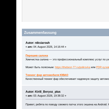
Zusammenfassung
Autor: niksiarouh
«
am:
04. August 2026, 14:16:44 »
Перешив салона
Химчистка салона — это профессиональный комплекс услуг по ухо
Может быть полезным:
https://thebest-77.ru/polirovka
или
PDR кузо
Тюнинг фар автомобиля ЮВАО
Качественный тюнинг фар обеспечивает надежную защиту автомоб
Autor: Kirill_Beryoz_plus
«
am:
03. August 2026, 19:38:32 »
Привет, ребята по поводу свежего патча этого экшена на Android