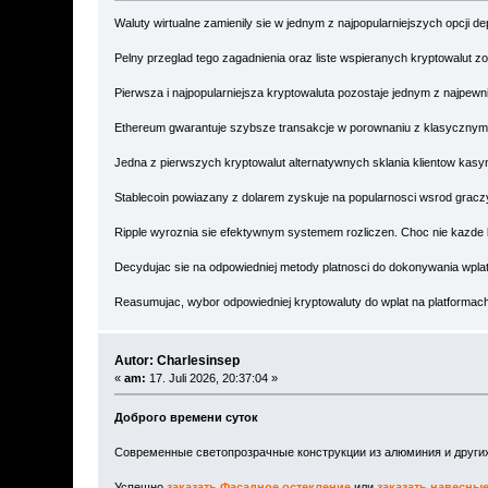
Waluty wirtualne zamienily sie w jednym z najpopularniejszych opcji 
Pelny przeglad tego zagadnienia oraz liste wspieranych kryptowalut z
Pierwsza i najpopularniejsza kryptowaluta pozostaje jednym z najpew
Ethereum gwarantuje szybsze transakcje w porownaniu z klasycznym B
Jedna z pierwszych kryptowalut alternatywnych sklania klientow kasyn
Stablecoin powiazany z dolarem zyskuje na popularnosci wsrod graczy
Ripple wyroznia sie efektywnym systemem rozliczen. Choc nie kazde 
Decydujac sie na odpowiedniej metody platnosci do dokonywania wplat
Reasumujac, wybor odpowiedniej kryptowaluty do wplat na platformach
Autor: Charlesinsep
«
am:
17. Juli 2026, 20:37:04 »
Доброго времени суток
Современные светопрозрачные конструкции из алюминия и други
Успешно
заказать Фасадное остекление
или
заказать навесн