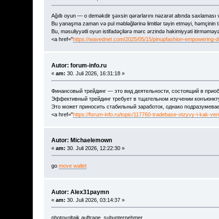
Ağıllı oyun — o deməkdir şəxsin qərarlarını nəzarət altında saxlamas
Bu yanaşma zaman və pul məbləğlərinə limitlər təyin etməyi, həmçinin tə
Bu, məsuliyyətli oyun istifadəçilərə mərc ərzində hakimiyyəti itirməməy
<a href="
https://wavednet.com/2025/05/15/pinupfashion-empowering-de
Autor: forum-info.ru
«
am:
30. Juli 2026, 16:31:18 »
Финансовый трейдинг — это вид деятельности, состоящий в приоб
Эффективный трейдинг требует в тщательном изучении конъюнкту
Это может приносить стабильный заработок, однако подразумева
<a href="
https://forum-info.ru/topic/117760-tradebase-otzyvy-i-kak-ver
Autor: Michaelemown
«
am:
30. Juli 2026, 12:22:30 »
go
move wallet
Autor: Alex31paymn
«
am:
30. Juli 2026, 03:14:37 »
photovoltaik auftrage, subunternehmer