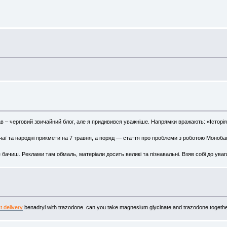
в – черговий звичайний блог, але я придивився уважніше. Напрямки вражають: «Історія»
ичаї та народні прикмети на 7 травня, а поряд — стаття про проблеми з роботою Монобан
е бачиш. Реклами там обмаль, матеріали досить великі та пізнавальні. Взяв собі до ув
t delivery
benadryl with trazodone can you take magnesium glycinate and trazodone togeth