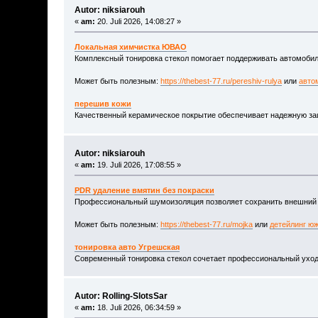
Autor: niksiarouh
«
am:
20. Juli 2026, 14:08:27 »
Локальная химчистка ЮВАО
Комплексный тонировка стекол помогает поддерживать автомобил
Может быть полезным:
https://thebest-77.ru/pereshiv-rulya
или
авто
перешив кожи
Качественный керамическое покрытие обеспечивает надежную защи
Autor: niksiarouh
«
am:
19. Juli 2026, 17:08:55 »
PDR удаление вмятин без покраски
Профессиональный шумоизоляция позволяет сохранить внешний ви
Может быть полезным:
https://thebest-77.ru/mojka
или
детейлинг ю
тонировка авто Угрешская
Современный тонировка стекол сочетает профессиональный уход 
Autor: Rolling-SlotsSar
«
am:
18. Juli 2026, 06:34:59 »