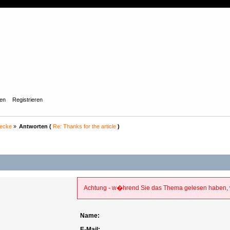
gen
Registrieren
recke
»
Antworten (
Re: Thanks for the article
)
Achtung - w�hrend Sie das Thema gelesen haben, w
Name:
E-Mail: