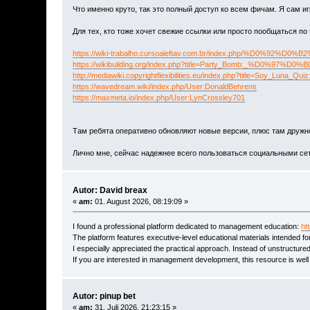
Что именно круто, так это полный доступ ко всем фичам. Я сам и
Для тех, кто тоже хочет свежие ссылки или просто пообщаться по
https://wiki-trabalho.cursoaleftav.com.br/index.ph
https://wikibuilding.org/index.php?title=Party_B
http://mediawiki.copyrightflexibilities.eu/index
https://wavedream.wiki/index.php/User:DonaldBehrens
https://maxmeta.io/index.php/User:LynCrossley701
Там ребята оперативно обновляют новые версии, плюс там дружно
Лично мне, сейчас надежнее всего пользоваться социальными сетя
Autor: David breax
«
am:
01. August 2026, 08:19:09 »
I found a professional platform dedicated to management education:
ht
The platform features executive-level educational materials intended f
I especially appreciated the practical approach. Instead of unstructure
If you are interested in management development, this resource is well 
Autor: pinup bet
«
am:
31. Juli 2026, 21:23:15 »