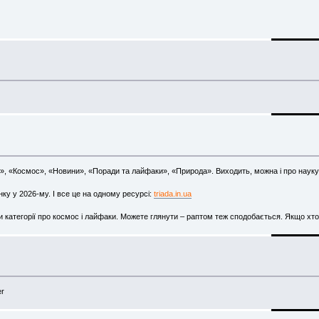
, «Космос», «Новини», «Поради та лайфаки», «Природа». Виходить, можна і про науку по
ку у 2026-му. І все це на одному ресурсі:
triada.in.ua
аги категорії про космос і лайфаки. Можете глянути – раптом теж сподобається. Якщо 
er