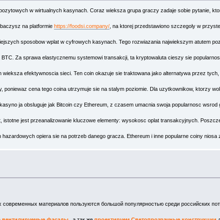
depozytowych w wirtualnych kasynach. Coraz wieksza grupa graczy zadaje sobie pytanie, kto
obaczysz na platformie
https://foodsi.company/
, na ktorej przedstawiono szczegoly w przyst
niejszych sposobow wplat w cyfrowych kasynach. Tego rozwiazania najwiekszym atutem pozo
TC. Za sprawa elastycznemu systemowi transakcji, ta kryptowaluta cieszy sie popularnosc
 wieksza efektywnoscia sieci. Ten coin okazuje sie traktowana jako alternatywa przez tych,
, poniewaz cena tego coina utrzymuje sie na stalym poziomie. Dla uzytkownikow, ktorzy wol
kasyno ja obsluguje jak Bitcoin czy Ethereum, z czasem umacnia swoja popularnosc wsrod 
, istotne jest przeanalizowanie kluczowe elementy: wysokosc oplat transakcyjnych. Poszcze
 hazardowych opiera sie na potrzeb danego gracza. Ethereum i inne popularne coiny niosa 
х современных материалов пользуются большой популярностью среди российских по
ые вентилируемые фасады
, а так же
проектируем Светопрозрачные конструкции