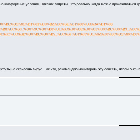
льно комфортные условия. Никаких запреты. Это реально, когда можно прокачиваться д
D1%80%D0%BE%D1%81%D1%81%D0%B2%D0%BE%D1%80%D0%B4%D1%8B
8E%D1%89%D0%B8%D0%B9_%D0%9C%D0%B8%D1%80%D0%BE%D0%B2%D0%BE%D0%B9
D1%82%D0%B5%D0%BB%D1%8C%D0%BD%D0%BE%D0%B5_%D0%BF%D1%83%D1%82%D0
 что ты не скачаешь вирус. Так что, рекомендую мониторить эту соцсеть, чтобы быть в