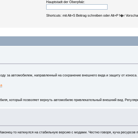
Hauptstadt der Oberpfalz:
Shortcuts: mit Alt+S Beitrag schreiben oder Alt+P f�r Vorsch
ду за автомобилем, направленный на сохранение внешнего вида и защиту от износа.
ва
иля, который позволяет вернуть автомобилю привлекательный внешний вид. Регуляр
. Наконец-то наткнулся на стабильную версию с модами. Честно говоря, куча ресурсов