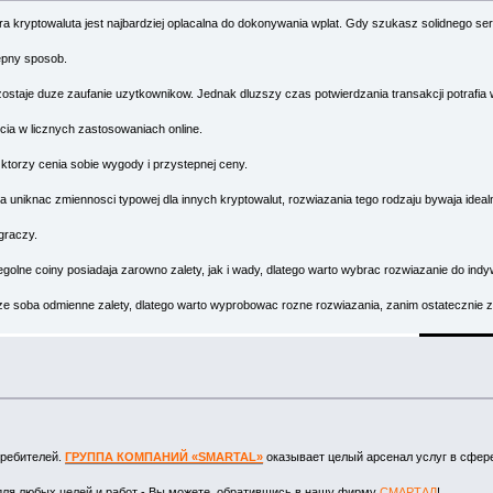
ra kryptowaluta jest najbardziej oplacalna do dokonywania wplat. Gdy szukasz solidnego se
epny sposob.
staje duze zaufanie uzytkownikow. Jednak dluzszy czas potwierdzania transakcji potrafia 
ia w licznych zastosowaniach online.
 ktorzy cenia sobie wygody i przystepnej ceny.
a uniknac zmiennosci typowej dla innych kryptowalut, rozwiazania tego rodzaju bywaja ide
graczy.
golne coiny posiadaja zarowno zalety, jak i wady, dlatego warto wybrac rozwiazanie do ind
ze soba odmienne zalety, dlatego warto wyprobowac rozne rozwiazania, zanim ostatecznie z
требителей.
ГРУППА КОМПАНИЙ «SMARTAL»
оказывает целый арсенал услуг в сфер
для любых целей и работ - Вы можете, обратившись в нашу фирму
СМАРТАЛ
!