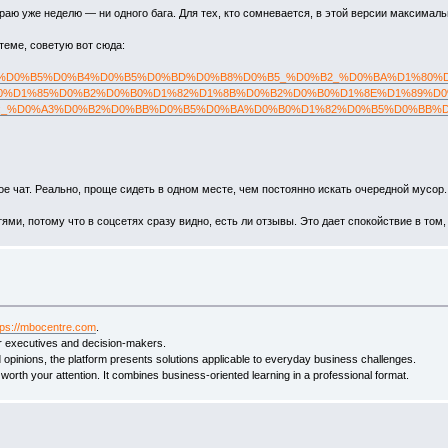
граю уже неделю — ни одного бага. Для тех, кто сомневается, в этой версии максима
 теме, советую вот сюда:
p/%D0%92%D0%B2%D0%B5%D0%B4%D0%B5%D0%BD%D0%B8%D0%B5_%D0%B2_%D0%BA%
omb:_%D0%97%D0%B0%D1%85%D0%B2%D0%B0%D1%82%D1%8B%D0%B2%D0%B0%D1%
.php?title=Soy_Luna_Quiz:_%D0%A3%D0%B2%D0%BB%D0%B5%D0%BA%D0%B0%
е чат. Реально, проще сидеть в одном месте, чем постоянно искать очередной мусор.
ми, потому что в соцсетях сразу видно, есть ли отзывы. Это дает спокойствие в том,
tps://mbocentre.com
.
or executives and decision-makers.
d opinions, the platform presents solutions applicable to everyday business challenges.
worth your attention. It combines business-oriented learning in a professional format.