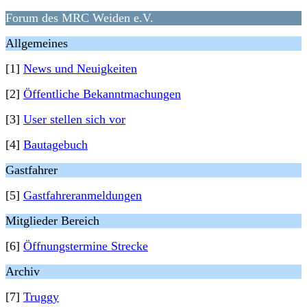
Forum des MRC Weiden e.V.
Allgemeines
[1]
News und Neuigkeiten
[2]
Öffentliche Bekanntmachungen
[3]
User stellen sich vor
[4]
Bautagebuch
Gastfahrer
[5]
Gastfahreranmeldungen
Mitglieder Bereich
[6]
Öffnungstermine Strecke
Archiv
[7]
Truggy