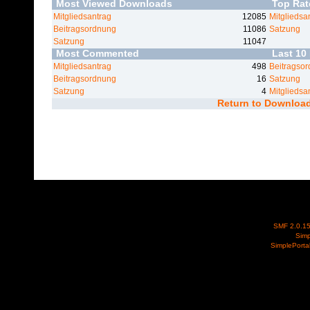
Most Viewed Downloads
Top Ra
Mitgliedsantrag
12085
Mitgliedsa
Beitragsordnung
11086
Satzung
Satzung
11047
Most Commented
Last 10
Mitgliedsantrag
498
Beitragso
Beitragsordnung
16
Satzung
Satzung
4
Mitgliedsa
Return to Downloa
SMF 2.0.1
Simp
SimplePorta