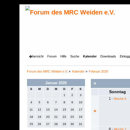
�bersicht
Forum
Hilfe
Suche
Kalender
Downloads
Einlog
Forum des MRC Weiden e.V.
»
Kalender
»
Februar 2026
«
Januar 2026
S
M
D
M
D
F
S
Sonntag
1
2
3
1
-
Woche 6
4
5
6
7
8
9
10
11
12
13
14
15
16
17
»
18
19
20
21
22
23
24
25
26
27
28
29
30
31
8
-
Woche 7