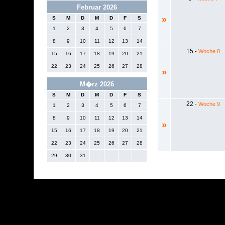
Februar 2026
»
S
M
D
M
D
F
S
1
2
3
4
5
6
7
8
9
10
11
12
13
14
15
-
Woche 8
15
16
17
18
19
20
21
22
23
24
25
26
27
28
»
M�rz 2026
S
M
D
M
D
F
S
22
-
Woche 9
1
2
3
4
5
6
7
8
9
10
11
12
13
14
»
15
16
17
18
19
20
21
22
23
24
25
26
27
28
29
30
31