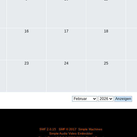
16
17
18
23
24
25
SMF 2.0.15
|
SMF © 2017
,
Simple Machines
Simple Audio Video Embedder