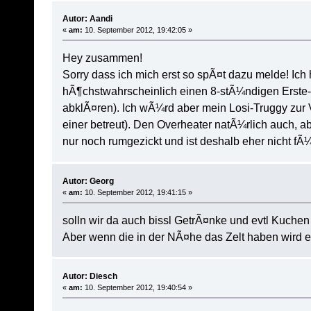
Autor: Aandi
«
am:
10. September 2012, 19:42:05 »
Hey zusammen!
Sorry dass ich mich erst so spÃ¤t dazu melde! Ic
hÃ¶chstwahrscheinlich einen 8-stÃ¼ndigen Erste-
abklÃ¤ren). Ich wÃ¼rd aber mein Losi-Truggy zur
einer betreut). Den Overheater natÃ¼rlich auch, a
nur noch rumgezickt und ist deshalb eher nicht f
Autor: Georg
«
am:
10. September 2012, 19:41:15 »
solln wir da auch bissl GetrÃ¤nke und evtl Kuchen
Aber wenn die in der NÃ¤he das Zelt haben wird 
Autor: Diesch
«
am:
10. September 2012, 19:40:54 »