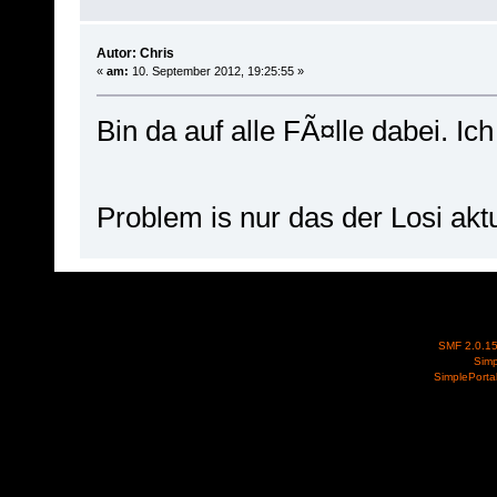
Autor: Chris
«
am:
10. September 2012, 19:25:55 »
Bin da auf alle FÃ¤lle dabei. I
Problem is nur das der Losi ak
SMF 2.0.1
Simp
SimplePorta