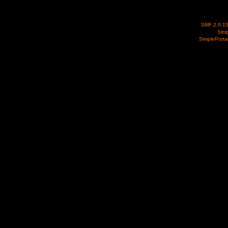
SMF 2.0.1
Simp
SimplePorta