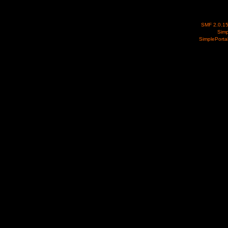
SMF 2.0.1
Simp
SimplePorta