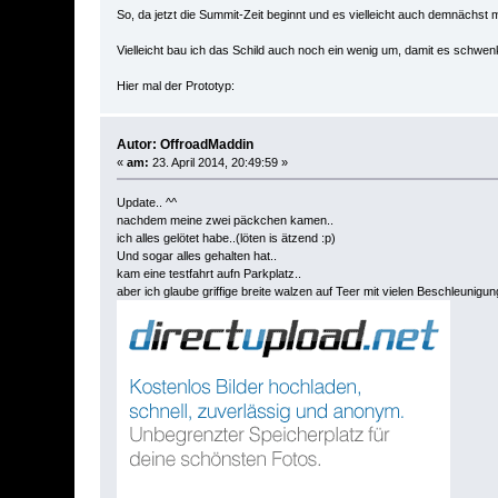
So, da jetzt die Summit-Zeit beginnt und es vielleicht auch demnächst
Vielleicht bau ich das Schild auch noch ein wenig um, damit es schwen
Hier mal der Prototyp:
Autor: OffroadMaddin
«
am:
23. April 2014, 20:49:59 »
Update.. ^^
nachdem meine zwei päckchen kamen..
ich alles gelötet habe..(löten is ätzend :p)
Und sogar alles gehalten hat..
kam eine testfahrt aufn Parkplatz..
aber ich glaube griffige breite walzen auf Teer mit vielen Beschleunig