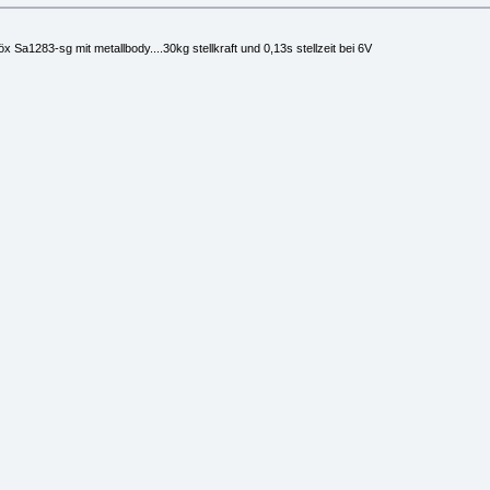
 Sa1283-sg mit metallbody....30kg stellkraft und 0,13s stellzeit bei 6V