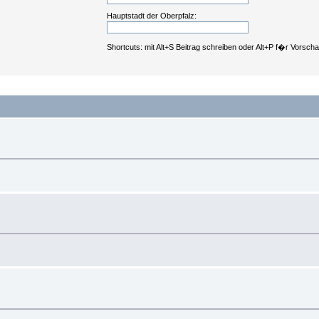
Hauptstadt der Oberpfalz:
Shortcuts: mit Alt+S Beitrag schreiben oder Alt+P f�r Vorsch
.