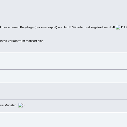
 meine neuen Kugellager(nur eins kaputt) und trx5379X teller und kegelrad vom Diff
lo
ervos verkehrtrum montiert sind..
wie Monster...