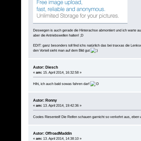
Deswegen is auch gerade die Hinterachse abmontiert und ich warte auf
aber die Antriebswellen halten! ;D
EDIT: ganz besonders toll find ichs natürlich das bei traxxas die Lenks
den Vorteil sieht man auf dem Bild gut
Autor: Diesch
«
am:
15. April 2014, 16:32:58 »
Hihi, ich auch bald sowas fahren darf
Autor: Ronny
«
am:
13. April 2014, 19:42:36 »
Cooles Riesenteil! Die Reifen schauen garnicht so verkehrt aus, eben 
Autor: OffroadMaddin
«
am:
13. April 2014, 14:38:10 »