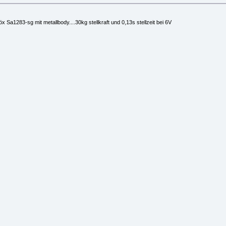
 Sa1283-sg mit metallbody....30kg stellkraft und 0,13s stellzeit bei 6V