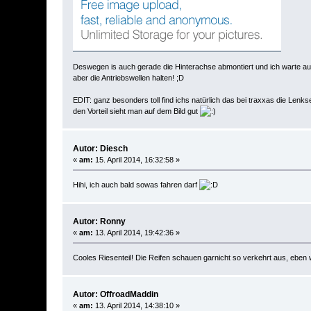
Deswegen is auch gerade die Hinterachse abmontiert und ich warte auf
aber die Antriebswellen halten! ;D
EDIT: ganz besonders toll find ichs natürlich das bei traxxas die Lenks
den Vorteil sieht man auf dem Bild gut
Autor: Diesch
«
am:
15. April 2014, 16:32:58 »
Hihi, ich auch bald sowas fahren darf
Autor: Ronny
«
am:
13. April 2014, 19:42:36 »
Cooles Riesenteil! Die Reifen schauen garnicht so verkehrt aus, eben 
Autor: OffroadMaddin
«
am:
13. April 2014, 14:38:10 »