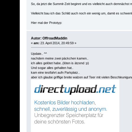
So, da jetzt die Summit-Zeit beginnt und es vielleicht auch demnächst
Vielleicht bau ich das Schild auch noch ein wenig um, damit es schwen
Hier mal der Prototyp:
Autor: OffroadMaddin
«
am:
23. April 2014, 20:49:59 »
Update.. ^^
nachdem meine zwei päckchen kamen..
ich alles gelötet habe..(löten is ätzend :p)
Und sogar alles gehalten hat..
kam eine testfahrt aufn Parkplatz..
aber ich glaube griffige breite walzen auf Teer mit vielen Beschleunig