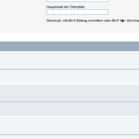
Hauptstadt der Oberpfalz:
Shortcuts: mit Alt+S Beitrag schreiben oder Alt+P f�r Vorsch
.