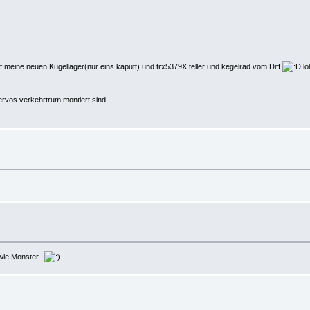
 meine neuen Kugellager(nur eins kaputt) und trx5379X teller und kegelrad vom Diff
lo
ervos verkehrtrum montiert sind..
wie Monster...