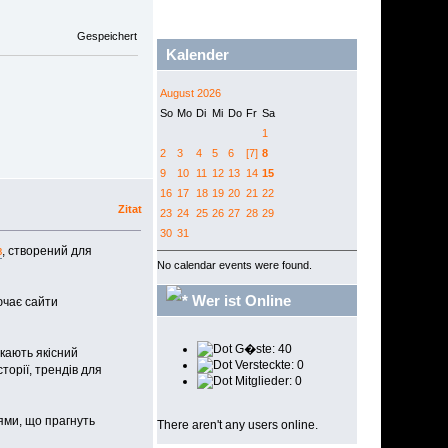
Gespeichert
Kalender
August 2026
So
Mo
Di
Mi
Do
Fr
Sa
1
2
3
4
5
6
[7]
8
9
10
11
12
13
14
15
16
17
18
19
20
21
22
Zitat
23
24
25
26
27
28
29
30
31
в
, створений для
No calendar events were found.
Wer ist Online
ючає сайти
G�ste: 40
кають якісний
Versteckte: 0
торії, трендів для
Mitglieder: 0
ями, що прагнуть
There aren't any users online.