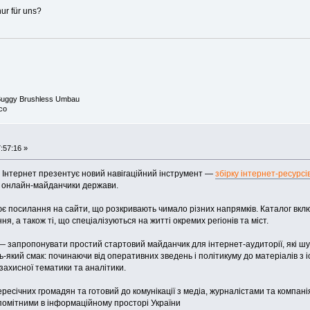
nur für uns?
 Buggy Brushless Umbau
co
:57:16 »
і Інтернет презентує новий навігаційний інструмент —
збірку інтернет-ресурсі
ші онлайн-майданчики держави.
є посилання на сайти, що розкривають чимало різних напрямків. Каталог вкл
, а також ті, що спеціалізуються на житті окремих регіонів та міст.
— запропонувати простий стартовий майданчик для інтернет-аудиторії, які шу
-який смак: починаючи від оперативних зведень і політикуму до матеріалів з іс
захисної тематики та аналітики.
ресічних громадян та готовий до комунікації з медіа, журналістами та компані
 помітними в інформаційному просторі України