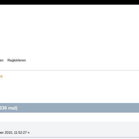
gen
Registrieren
it
636 mal)
er 2010, 11:52:27 »