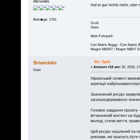
Allerweilda
Hat er gar nichts mehr, oder 
Beitr�ge: 1761
Gruß
Hans
Mein Fuhrpark:
Cen Matrix Buggy /Cen Matrix
Mugen MBX6T / Mugen MBX7 E
Re: Sprit
Briancleks
«
Antwort #16 am:
30. 2026, 17
Gast
Український сегмент мереж
агрегації найрізноманітні
Зазначений ресурс акумулю
загальнодержавного значення
Головне завдання проєкту 
вітчизняний контент на будь
молоді, стилю життя, право
Цей ресурс націлений на пе
реклами, які прагнуть бути