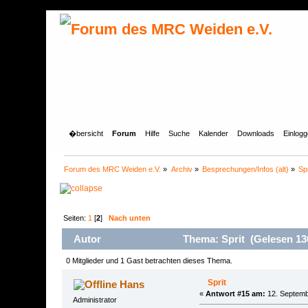
�bersicht
Forum
Hilfe
Suche
Kalender
Downloads
Einlog
Forum des MRC Weiden e.V.
»
Archiv
»
Besprechungen/Infos (alt)
»
Spr
Seiten:
1
[
2
]
Nach unten
Autor
Thema: Sprit (Gelesen 13
0 Mitglieder und 1 Gast betrachten dieses Thema.
Sprit
Hans
«
Antwort #15 am:
12. Septemb
Administrator