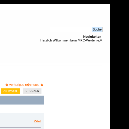
Neuigkeiten:
Herzlich Willkommen beim MRC-Weiden e.V.
� vorheriges
n�chstes �
ANTWORT
DRUCKEN
Zitat