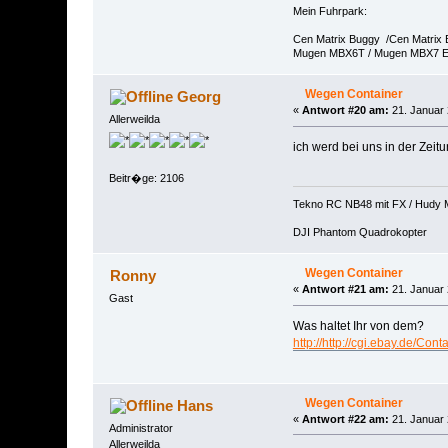
Mein Fuhrpark:
Cen Matrix Buggy /Cen Matrix
Mugen MBX6T / Mugen MBX7 
Wegen Container
Georg
«
Antwort #20 am:
21. Januar 
Allerweilda
ich werd bei uns in der Zeit
Beitr�ge: 2106
Tekno RC NB48 mit FX / Hudy 
DJI Phantom Quadrokopter
Wegen Container
Ronny
«
Antwort #21 am:
21. Januar 
Gast
Was haltet Ihr von dem?
http://http://cgi.ebay.de
Wegen Container
Hans
«
Antwort #22 am:
21. Januar 
Administrator
Allerweilda