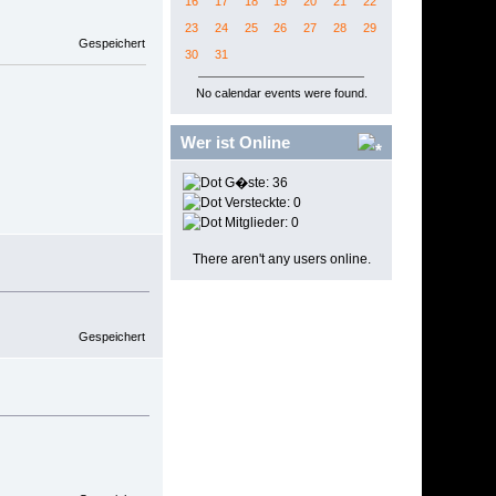
16
17
18
19
20
21
22
23
24
25
26
27
28
29
Gespeichert
30
31
No calendar events were found.
Wer ist Online
G�ste: 36
Versteckte: 0
Mitglieder: 0
There aren't any users online.
Gespeichert