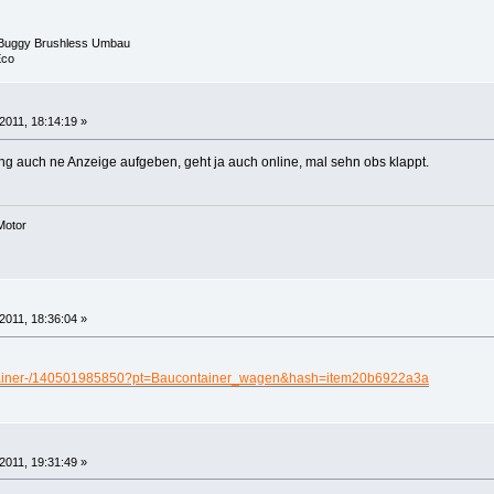
 Buggy Brushless Umbau
Eco
2011, 18:14:19 »
ung auch ne Anzeige aufgeben, geht ja auch online, mal sehn obs klappt.
Motor
2011, 18:36:04 »
/Container-/140501985850?pt=Baucontainer_wagen&hash=item20b6922a3a
2011, 19:31:49 »