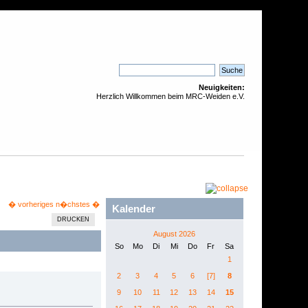
Neuigkeiten:
Herzlich Willkommen beim MRC-Weiden e.V.
� vorheriges
n�chstes �
Kalender
DRUCKEN
August 2026
So
Mo
Di
Mi
Do
Fr
Sa
1
2
3
4
5
6
[7]
8
9
10
11
12
13
14
15