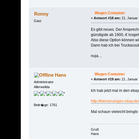
Wegen Container
Ronny
«
Antwort #18 am:
21. Januar 
Gast
Es gibt neues. Der Ansprech
günstigste ab 1900,-€ losgeh
Also diese Option können wi
Dann hab ich bei Truckscout2
nuja....
Wegen Container
Hans
«
Antwort #19 am:
21. Januar 
Administrator
Allerweilda
Ich hab jetzt mal in den eba
http://kleinanzeigen.ebay.
Beitr�ge: 1761
Mal schaun vieleicht bringts
Gruß
Hans