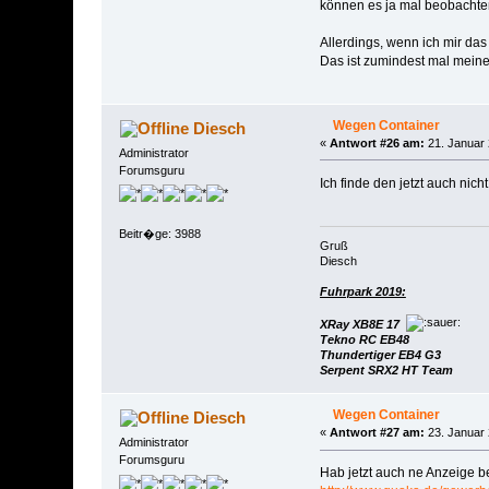
können es ja mal beobachte
Allerdings, wenn ich mir das
Das ist zumindest mal mein
Wegen Container
Diesch
«
Antwort #26 am:
21. Januar 
Administrator
Forumsguru
Ich finde den jetzt auch nic
Beitr�ge: 3988
Gruß
Diesch
Fuhrpark 2019:
XRay XB8E 17
Tekno RC EB48
Thundertiger EB4 G3
Serpent SRX2 HT Team
Wegen Container
Diesch
«
Antwort #27 am:
23. Januar 
Administrator
Forumsguru
Hab jetzt auch ne Anzeige 