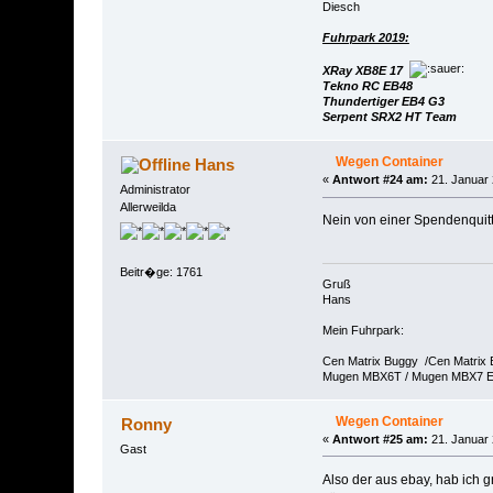
Diesch
Fuhrpark 2019:
XRay XB8E 17
Tekno RC EB48
Thundertiger EB4 G3
Serpent SRX2 HT Team
Wegen Container
Hans
«
Antwort #24 am:
21. Januar 
Administrator
Allerweilda
Nein von einer Spendenquitt
Beitr�ge: 1761
Gruß
Hans
Mein Fuhrpark:
Cen Matrix Buggy /Cen Matrix
Mugen MBX6T / Mugen MBX7 
Wegen Container
Ronny
«
Antwort #25 am:
21. Januar 
Gast
Also der aus ebay, hab ich gr