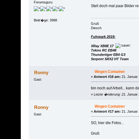
Forumsguru
Stell doch mal paar Bilder re
Beitr�ge: 3988
Gruß
Diesch
Fuhrpark 2019:
XRay XB8E 17
Tekno RC EB48
Thundertiger EB4 G3
Serpent SRX2 HT Team
Wegen Container
Ronny
«
Antwort #16 am:
21. Januar 
Gast
bin noch auf Arbeit... kann d
«
Letzte �nderung: 21. Januar
Wegen Container
Ronny
«
Antwort #17 am:
21. Januar 
Gast
SO, hier die Fotos...
Gruß