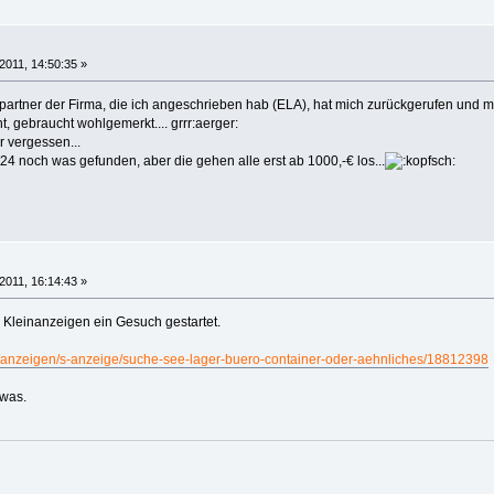
2011, 14:50:35 »
partner der Firma, die ich angeschrieben hab (ELA), hat mich zurückgerufen und mi
t, gebraucht wohlgemerkt.... grrr:aerger:
r vergessen...
4 noch was gefunden, aber die gehen alle erst ab 1000,-€ los...
2011, 16:14:43 »
y Kleinanzeigen ein Gesuch gestartet.
de/anzeigen/s-anzeige/suche-see-lager-buero-container-oder-aehnliches/18812398
 was.