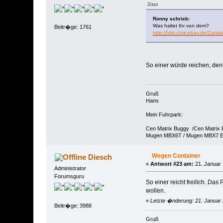
Zitat
Ronny schrieb:
Was haltet Ihr von dem?
Beitr�ge: 1761
http://http://cgi.ebay.de/C
So einer würde reichen, denk
Gruß
Hans
Mein Fuhrpark:
Cen Matrix Buggy /Cen Matrix
Mugen MBX6T / Mugen MBX7 
Wegen Container
Diesch
«
Antwort #23 am:
21. Januar 
Administrator
Forumsguru
So einer reicht freilich. Das
wollen.
«
Letzte �nderung: 21. Januar 
Beitr�ge: 3988
Gruß