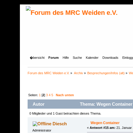
�bersicht
Forum
Hilfe
Suche
Kalender
Downloads
Einlog
Forum des MRC Weiden e.V.
»
Archiv
»
Besprechungen/Infos (alt)
»
We
Seiten:
1
[
2
]
3
4
5
Nach unten
Autor
Thema: Wegen Container 
0 Mitglieder und 1 Gast betrachten dieses Thema.
Wegen Container
Diesch
«
Antwort #15 am:
21. Januar 
Administrator