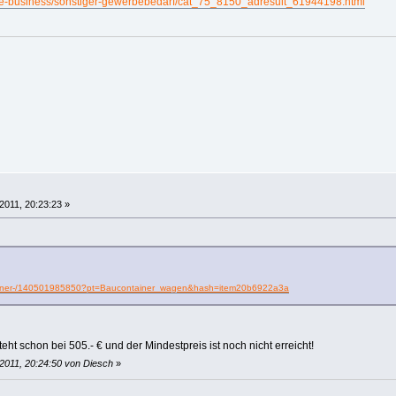
be-business/sonstiger-gewerbebedarf/cat_75_8150_adresult_61944198.html
2011, 20:23:23 »
ontainer-/140501985850?pt=Baucontainer_wagen&hash=item20b6922a3a
t schon bei 505.- € und der Mindestpreis ist noch nicht erreicht!
2011, 20:24:50 von Diesch
»