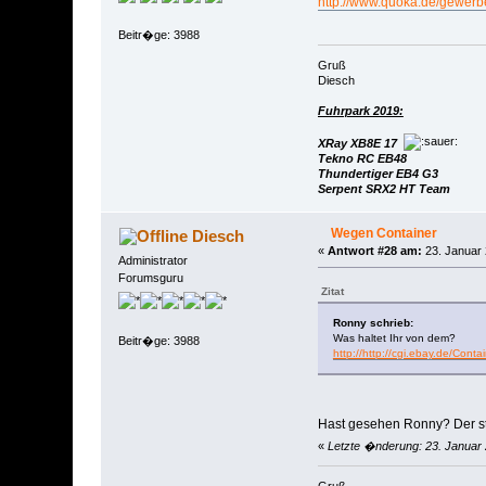
http://www.quoka.de/gewer
Beitr�ge: 3988
Gruß
Diesch
Fuhrpark 2019:
XRay XB8E 17
Tekno RC EB48
Thundertiger EB4 G3
Serpent SRX2 HT Team
Wegen Container
Diesch
«
Antwort #28 am:
23. Januar 
Administrator
Forumsguru
Zitat
Ronny schrieb:
Was haltet Ihr von dem?
Beitr�ge: 3988
http://http://cgi.ebay.de/C
Hast gesehen Ronny? Der steh
«
Letzte �nderung: 23. Januar 
Gruß