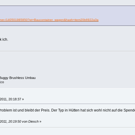
ontainer-/140501985850?pt=Baucontainer_wagen&hash=item20b6922a3a
 ich.
 Buggy Brushless Umbau
Eco
2011, 20:18:37 »
 Problem ist und bleibt der Preis. Der Typ in Hütten hat sich wohl nicht auf die Spe
2011, 20:19:50 von Diesch
»