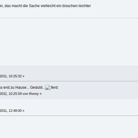
in, das macht die Sache vielleicht ein bisschen leichter
2011, 10:25:32 »
as erst zu Hause... Geduld...
 2011, 10:25:59 von Ronny
»
2011, 12:48:00 »